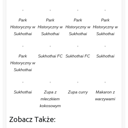
Park
Park
Park
Park
Historyczny w
Historyczny w
Historyczny w
Historyczny w
Sukhothai
Sukhothai
Sukhothai
Sukhothai
Park
Sukhothai FC
Sukhothai FC
Sukhothai
Historyczny w
Sukhothai
Sukhothai
Zupa z
Zupa curry
Makaron z
mleczkiem
warzywami
kokosowym
Zobacz Także: