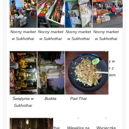
Nocny market
Nocny market
Nocny market
Nocny market
w Sukhothai
w Sukhothai
w Sukhothai
w Sukhothai
Banany w
cieście z
mleczkiem
Świątynia w
Budda
Pad Thai
Sukhothai
Sukhothai
Wiewióra na
Wycieczka