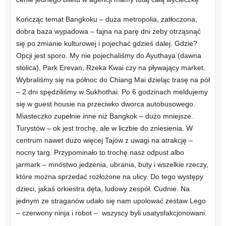
Kończąc temat Bangkoku – duża metropolia, zatłoczona,
dobra baza wypadowa – fajna na parę dni żeby otrząsnąć
się po zmianie kulturowej i pojechać gdzieś dalej. Gdzie?
Opcji jest sporo. My nie pojechaliśmy do Ayuthaya (dawna
stolica), Park Erevan, Rzeka Kwai czy na pływający market.
Wybraliśmy się na północ do Chiang Mai dzieląc trasę na pół
– 2 dni spędziliśmy w Sukhothai. Po 6 godzinach meldujemy
się w guest housie na przeciwko dworca autobusowego.
Miasteczko zupełnie inne niż Bangkok – dużo mniejsze.
Turystów – ok jest trochę, ale w liczbie do zniesienia. W
centrum nawet dużo więcej Tajów z uwagi na atrakcję –
nocny targ. Przypominało to trochę nasz odpust albo
jarmark – mnóstwo jedzenia, ubrania, buty i wszelkie rzeczy,
które można sprzedać rozłożone na ulicy. Do tego występy
dzieci, jakaś orkiestra dęta, ludowy zespół. Cudnie. Na
jednym ze straganów udało się nam upolować zestaw Lego
– czerwony ninja i robot – wszyscy byli usatysfakcjonowani.