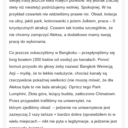
swojej trasy jeszcze kilka małych punktów. My jednak (raczej
stety niż niestety) podróżujemy wolniej. Spokojniej. W na
przykład czwartek nie widzieliśmy prawie nic. Obiad, kolacja
na ulicy, jakiś park, kolorowanki z jeżem Julkiem, praca – 0
turystycznych atrakcji. Czasem tak trzeba szczególnie, że
nie chcemy zamęczyć Aleksa, a dodatkowo mamy swoją
pracę do wykonania.
Co jeszcze zobaczyliśmy w Bangkoku – przepłynęliśmy się
long boatem (300 batów od osoby) po kanałach. Ponoć
komuś przyszło do głowy żeby nazwać Bangkok Wenecją
Azji – myślę, że to lekkie nadużycie, chociaż kanały są
rzeczywiście pokaźnej wielkości (nie muszę mówić, że dla
Aleksa była to nie lada atrakcja). Oprócz tego Park
Lumphini, Złota góra, leżący budda, zatłoczone Chinatown.
Przez przypadek trafiliśmy na uniwersytet, na
którym zjedliśmy obiad – jedzenie na uniwersytecie jest
zazwyczaj 2 razy tańsze + bardzo dobre (sprawdziłem to w
wielu miejscach – nikt nie pyta o legitymacje, a jedzenie jest
naprawdę świetne).