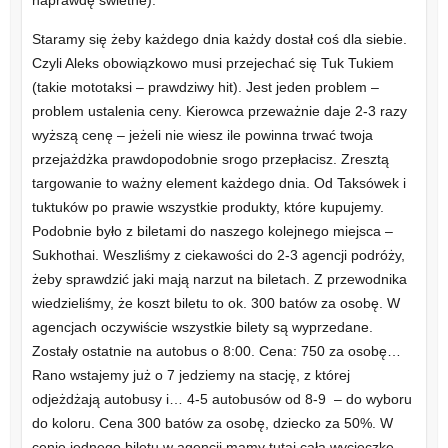
Staramy się żeby każdego dnia każdy dostał coś dla siebie.
Czyli Aleks obowiązkowo musi przejechać się Tuk Tukiem
(takie mototaksi – prawdziwy hit). Jest jeden problem –
problem ustalenia ceny. Kierowca przeważnie daje 2-3 razy
wyższą cenę – jeżeli nie wiesz ile powinna trwać twoja
przejażdżka prawdopodobnie srogo przepłacisz. Zresztą
targowanie to ważny element każdego dnia. Od Taksówek i
tuktuków po prawie wszystkie produkty, które kupujemy.
Podobnie było z biletami do naszego kolejnego miejsca –
Sukhothai. Weszliśmy z ciekawości do 2-3 agencji podróży,
żeby sprawdzić jaki mają narzut na biletach. Z przewodnika
wiedzieliśmy, że koszt biletu to ok. 300 batów za osobę. W
agencjach oczywiście wszystkie bilety są wyprzedane.
Zostały ostatnie na autobus o 8:00. Cena: 750 za osobę…
Rano wstajemy już o 7 jedziemy na stację, z której
odjeżdżają autobusy i… 4-5 autobusów od 8-9 – do wyboru
do koloru. Cena 300 batów za osobę, dziecko za 50%. W
cenie jednego biletu w agencji mamy tutaj całą wycieczkę