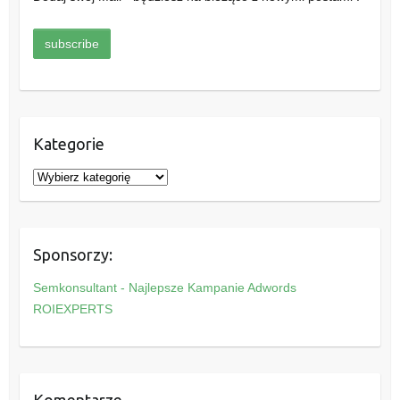
Kategorie
K
a
t
e
Sponsorzy:
g
o
Semkonsultant - Najlepsze Kampanie Adwords
r
ROIEXPERTS
i
e
Komentarze