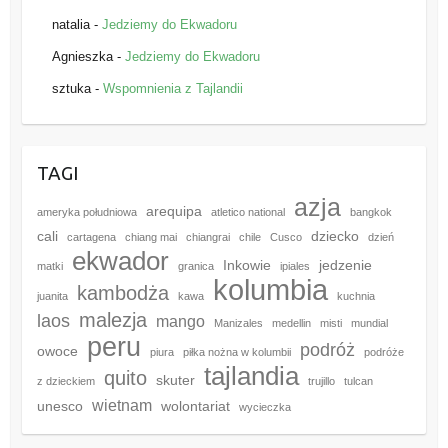
natalia
-
Jedziemy do Ekwadoru
Agnieszka
-
Jedziemy do Ekwadoru
sztuka
-
Wspomnienia z Tajlandii
TAGI
azja
arequipa
ameryka południowa
atletico national
bangkok
cali
dziecko
cartagena
chiang mai
chiangrai
chile
Cusco
dzień
ekwador
Inkowie
jedzenie
matki
granica
ipiales
kolumbia
kambodża
juanita
kawa
kuchnia
malezja
laos
mango
Manizales
medellin
misti
mundial
peru
podróż
owoce
piura
piłka nożna w kolumbii
podróże
tajlandia
quito
skuter
z dzieckiem
trujillo
tulcan
wietnam
unesco
wolontariat
wycieczka