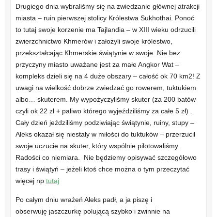
Drugiego dnia wybraliśmy się na zwiedzanie głównej atrakcji
miasta – ruin pierwszej stolicy Królestwa Sukhothai. Ponoć
to tutaj swoje korzenie ma Tajlandia – w XIII wieku odrzucili
zwierzchnictwo Khmerów i założyli swoje królestwo,
przekształcając Khmerskie świątynie w swoje. Nie bez
przyczyny miasto uważane jest za małe Angkor Wat –
kompleks dzieli się na 4 duże obszary – całość ok 70 km2! Z
uwagi na wielkość dobrze zwiedzać go rowerem, tuktukiem
albo… skuterem. My wypożyczyliśmy skuter (za 200 batów
czyli ok 22 zł + paliwo którego wyjeździliśmy za całe 5 zł) .
Cały dzień jeździliśmy podziwiając świątynie, ruiny, stupy –
Aleks okazał się niestały w miłości do tuktuków – przerzucił
swoje uczucie na skuter, który wspólnie pilotowaliśmy.
Radości co niemiara. Nie będziemy opisywać szczegółowo
trasy i świątyń – jeżeli ktoś chce można o tym przeczytać
więcej np
tutaj
Po całym dniu wrażeń Aleks padł, a ja piszę i
obserwuję jaszczurkę polującą szybko i zwinnie na