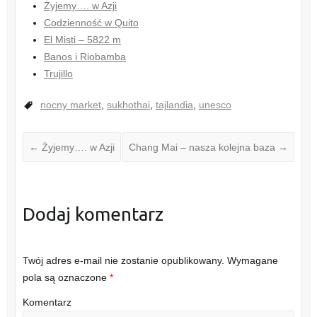
Żyjemy…. w Azji
Codzienność w Quito
El Misti – 5822 m
Banos i Riobamba
Trujillo
nocny market
,
sukhothai
,
tajlandia
,
unesco
←
Żyjemy…. w Azji
Chang Mai – nasza kolejna baza
→
Dodaj komentarz
Twój adres e-mail nie zostanie opublikowany.
Wymagane
pola są oznaczone
*
Komentarz