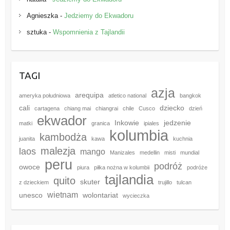
Agnieszka
-
Jedziemy do Ekwadoru
sztuka
-
Wspomnienia z Tajlandii
TAGI
azja
arequipa
ameryka południowa
atletico national
bangkok
cali
dziecko
cartagena
chiang mai
chiangrai
chile
Cusco
dzień
ekwador
Inkowie
jedzenie
matki
granica
ipiales
kolumbia
kambodża
juanita
kawa
kuchnia
malezja
laos
mango
Manizales
medellin
misti
mundial
peru
podróż
owoce
piura
piłka nożna w kolumbii
podróże
tajlandia
quito
skuter
z dzieckiem
trujillo
tulcan
wietnam
unesco
wolontariat
wycieczka