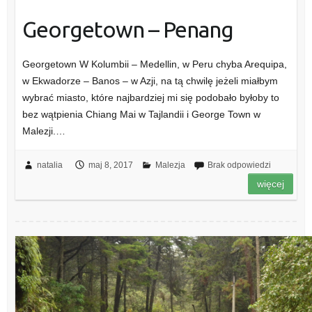
Georgetown – Penang
Georgetown W Kolumbii – Medellin, w Peru chyba Arequipa,
w Ekwadorze – Banos – w Azji, na tą chwilę jeżeli miałbym
wybrać miasto, które najbardziej mi się podobało byłoby to
bez wątpienia Chiang Mai w Tajlandii i George Town w
Malezji.…
natalia
maj 8, 2017
Malezja
Brak odpowiedzi
więcej