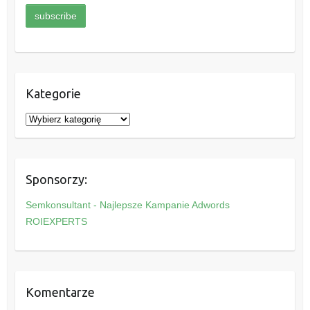
Kategorie
K
a
t
e
Sponsorzy:
g
o
Semkonsultant - Najlepsze Kampanie Adwords
r
ROIEXPERTS
i
e
Komentarze