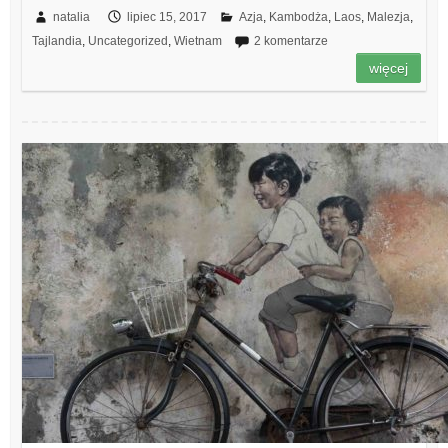
natalia
lipiec 15, 2017
Azja
,
Kambodża
,
Laos
,
Malezja
,
Tajlandia
,
Uncategorized
,
Wietnam
2 komentarze
więcej