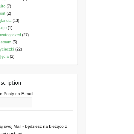
ito
(7)
ort
(2)
jlandia
(13)
uijjo
(1)
categorized
(27)
ietnam
(5)
ycieczki
(22)
jęcia
(2)
scription
 Posty na E-mail:
j swój Mail - będziesz na bieżąco z
mi postami .