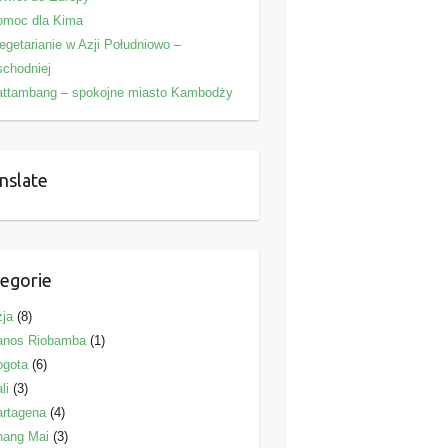
omoc dla Kima
getarianie w Azji Południowo –
chodniej
attambang – spokojne miasto Kambodży
nslate
egorie
ja
(8)
anos Riobamba
(1)
ogota
(6)
li
(3)
rtagena
(4)
hang Mai
(3)