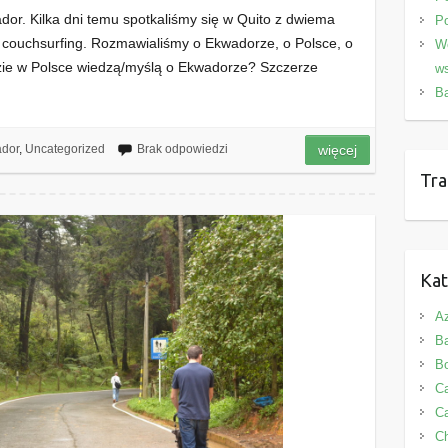
or. Kilka dni temu spotkaliśmy się w Quito z dwiema
P
 couchsurfing. Rozmawialiśmy o Ekwadorze, o Polsce, o
We
dzie w Polsce wiedzą/myślą o Ekwadorze? Szczerze
ws
B
dor
,
Uncategorized
Brak odpowiedzi
więcej
Tra
Kat
Az
B
B
Ca
Ca
C