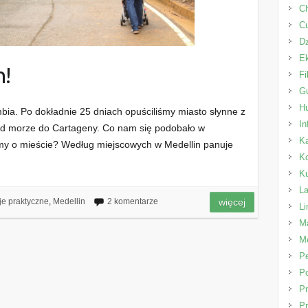
Ch
C
Dz
E
n!
Fi
Gu
H
bia. Po dokładnie 25 dniach opuściliśmy miasto słynne z
In
 nad morze do Cartageny. Co nam się podobało w
K
my o mieście? Według miejscowych w Medellin panuje
K
K
L
je praktyczne
,
Medellin
2 komentarze
więcej
L
Ma
Me
P
Po
Pr
Pr