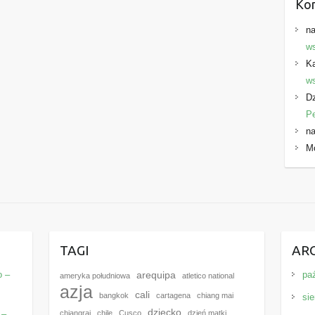
Ko
na
ws
K
ws
Dz
P
na
M
E
TAGI
AR
o –
pa
arequipa
ameryka południowa
atletico national
azja
cali
bangkok
cartagena
chiang mai
sie
dziecko
 –
chiangrai
chile
Cusco
dzień matki