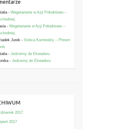
mentarze
talia
-
Wegetarianie w Azji Południowo –
chodniej
asia
-
Wegetarianie w Azji Południowo –
chodniej
iadek Jurek
-
Stolica Kambodży – Phnom
enh
talia
-
Jedziemy do Ekwadoru
onika
-
Jedziemy do Ekwadoru
CHIWUM
ździernik 2017
rpień 2017