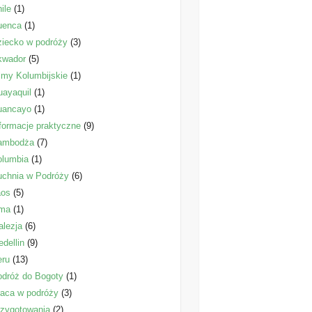
ile
(1)
uenca
(1)
iecko w podróży
(3)
kwador
(5)
lmy Kolumbijskie
(1)
ayaquil
(1)
uancayo
(1)
formacje praktyczne
(9)
ambodża
(7)
olumbia
(1)
uchnia w Podróży
(6)
aos
(5)
ima
(1)
lezja
(6)
dellin
(9)
eru
(13)
dróż do Bogoty
(1)
aca w podróży
(3)
zygotowania
(2)