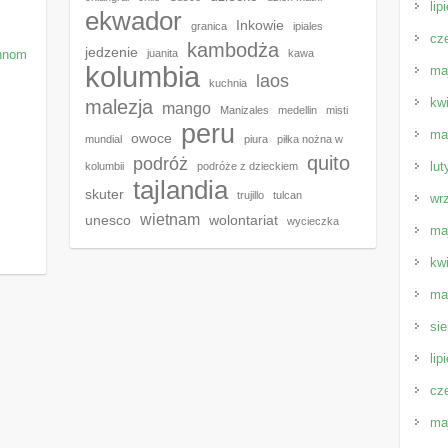
lip
ekwador
Inkowie
granica
ipiales
cz
kambodża
jedzenie
Phnom
juanita
kawa
kolumbia
ma
laos
kuchnia
kw
malezja
mango
Manizales
medellin
misti
peru
ma
owoce
mundial
piura
piłka nożna w
quito
podróż
lut
kolumbii
podróże z dzieckiem
tajlandia
skuter
trujillo
tulcan
wr
wietnam
unesco
wolontariat
wycieczka
ma
kw
ma
sie
lip
cz
ma