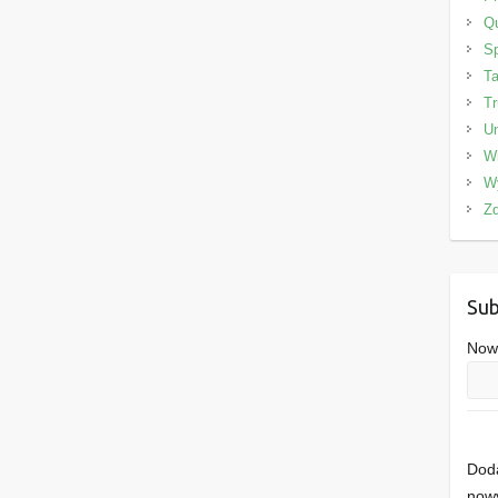
Qu
Sp
Ta
Tr
Un
W
W
Zd
Sub
Nowe
Doda
nowy