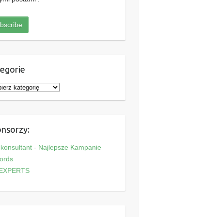
egorie
nsorzy:
onsultant - Najlepsze Kampanie
ords
EXPERTS