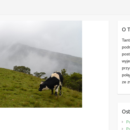
O 
Tant
podr
post
wyje
przy
połą
ze z
Ost
P
Po