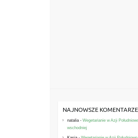
NAJNOWSZE KOMENTARZ
natalia
-
Wegetarianie w Azji Południow
wschodniej
Kasia
-
Wegetarianie w Azji Południowo