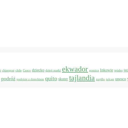
ekwador
dziecko
Inkowie
je
i
chiangrai
chile
Cusco
dzień matki
granica
ipiales
tajlandia
quito
podróż
skuter
unesco
podróże z dzieckiem
trujillo
tulcan