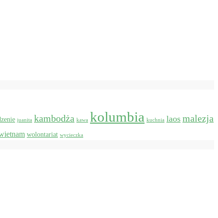
kolumbia
kambodża
malezja
laos
dzenie
juanita
kawa
kuchnia
wietnam
wolontariat
wycieczka