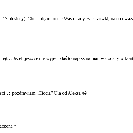
13miesiecy). Chcialabym prosic Was o rady, wskazowki, na co uwazac,
nął… Jeżeli jeszcze nie wyjechałaś to napisz na mail widoczny w kon
ęści 🙂 pozdrawiam „Ciocia” Ula od Aleksa 😀
naczone
*