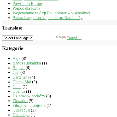
Powrót do Europy
Pomoc dla Kima
Wegetarianie w Azji Południowo – wschodniej
Battambang – spokojne miasto Kambodży
Translate
Powered by
Translate
Kategorie
Azja
(8)
Banos Riobamba
(1)
Bogota
(6)
Cali
(3)
Cartagena
(4)
Chang Mai
(3)
Chile
(1)
Cuenca
(1)
Dziecko w podróży
(3)
Ekwador
(5)
Filmy Kolumbijskie
(1)
Guayaquil
(1)
Huancayo
(1)