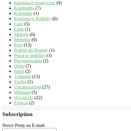
Informacje praktyczne
(9)
Kambodża
(7)
Kolumbia
(1)
Kuchnia w Podróży
(6)
Laos
(5)
Lima
(1)
Malezja
(6)
Medellin
(9)
Peru
(13)
Podróż do Bogoty
(1)
Praca w podróży
(3)
Przygotowania
(2)
Quito
(7)
Sport
(2)
Tajlandia
(13)
Truijjo
(1)
Uncategorized
(27)
Wietnam
(5)
Wycieczki
(22)
Zdjęcia
(2)
Subscription
Nowe Posty na E-mail: