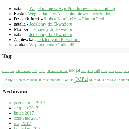
natalia
-
Wegetarianie w Azji Południowo – wschodniej
Kasia
-
Wegetarianie w Azji Południowo – wschodniej
Dziadek Jurek
-
Stolica Kambodży – Phnom Penh
natalia
-
Jedziemy do Ekwadoru
Monika
-
Jedziemy do Ekwadoru
natalia
-
Jedziemy do Ekwadoru
Agnieszka
-
Jedziemy do Ekwadoru
sztuka
-
Wspomnienia z Tajlandii
Tagi
azja
arequipa
cali
ameryka południowa
atletico national
bangkok
cartagena
chiang ma
peru
mango
owoce
Manizales
medellin
misti
mundial
piura
piłka nożna w kolumbii
Archiwum
październik 2017
sierpień 2017
lipiec 2017
czerwiec 2017
maj 2017
kwiecień 2017