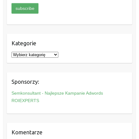
Kategorie
K
a
t
e
Sponsorzy:
g
o
Semkonsultant - Najlepsze Kampanie Adwords
r
ROIEXPERTS
i
e
Komentarze