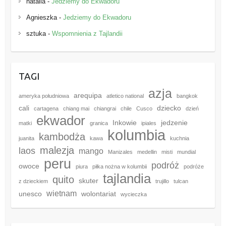
natalia
-
Jedziemy do Ekwadoru
Agnieszka
-
Jedziemy do Ekwadoru
sztuka
-
Wspomnienia z Tajlandii
TAGI
azja
arequipa
ameryka południowa
atletico national
bangkok
cali
dziecko
cartagena
chiang mai
chiangrai
chile
Cusco
dzień
ekwador
Inkowie
jedzenie
matki
granica
ipiales
kolumbia
kambodża
juanita
kawa
kuchnia
malezja
laos
mango
Manizales
medellin
misti
mundial
peru
podróż
owoce
piura
piłka nożna w kolumbii
podróże
tajlandia
quito
skuter
z dzieckiem
trujillo
tulcan
wietnam
unesco
wolontariat
wycieczka