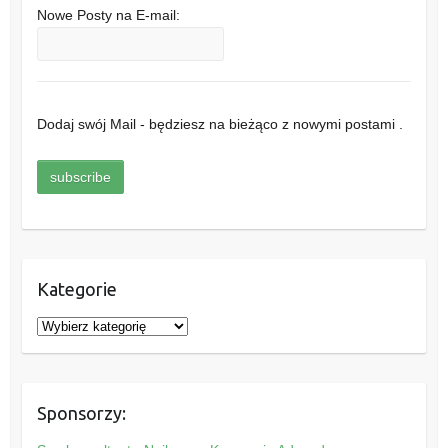
Nowe Posty na E-mail:
Dodaj swój Mail - będziesz na bieżąco z nowymi postami .
Kategorie
K
a
t
e
Sponsorzy:
g
o