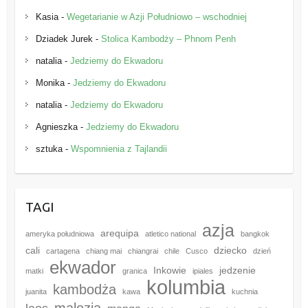
Kasia
-
Wegetarianie w Azji Południowo – wschodniej
Dziadek Jurek
-
Stolica Kambodży – Phnom Penh
natalia
-
Jedziemy do Ekwadoru
Monika
-
Jedziemy do Ekwadoru
natalia
-
Jedziemy do Ekwadoru
Agnieszka
-
Jedziemy do Ekwadoru
sztuka
-
Wspomnienia z Tajlandii
TAGI
azja
arequipa
ameryka południowa
atletico national
bangkok
cali
dziecko
cartagena
chiang mai
chiangrai
chile
Cusco
dzień
ekwador
Inkowie
jedzenie
matki
granica
ipiales
kolumbia
kambodża
juanita
kawa
kuchnia
malezja