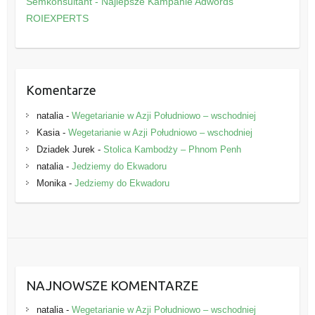
Semkonsultant - Najlepsze Kampanie Adwords
r
ROIEXPERTS
i
e
Komentarze
natalia
-
Wegetarianie w Azji Południowo – wschodniej
Kasia
-
Wegetarianie w Azji Południowo – wschodniej
Dziadek Jurek
-
Stolica Kambodży – Phnom Penh
natalia
-
Jedziemy do Ekwadoru
Monika
-
Jedziemy do Ekwadoru
NAJNOWSZE KOMENTARZE
natalia
-
Wegetarianie w Azji Południowo – wschodniej