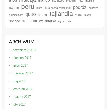
laos
mango
Manizales
medellin
misti
mundial
peru
podróż
owoce
piura
piłka nożna w kolumbii
podróże
tajlandia
quito
skuter
z dzieckiem
trujillo
tulcan
wietnam
unesco
wolontariat
wycieczka
ARCHIWUM
październik 2017
sierpień 2017
lipiec 2017
czerwiec 2017
maj 2017
kwiecień 2017
marzec 2017
luty 2017