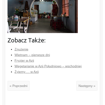
Zobacz Także:
Znużenie
Wietnam – pierwsze dni
Fryzjer w Azji
Wegetarianie w Azji Południowo – wschodniej
Żyjemy…. w Azji
« Poprzedni
Następny »