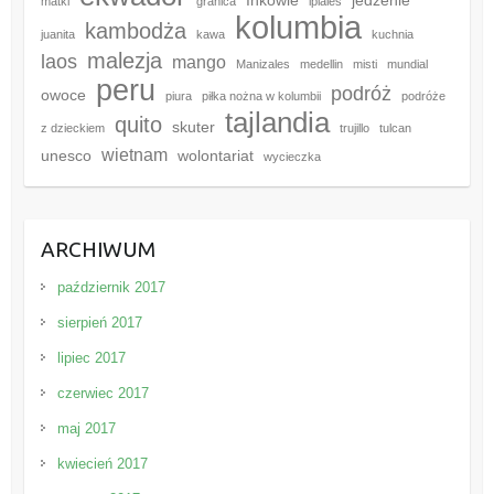
Inkowie
jedzenie
matki
granica
ipiales
kolumbia
kambodża
juanita
kawa
kuchnia
malezja
laos
mango
Manizales
medellin
misti
mundial
peru
podróż
owoce
piura
piłka nożna w kolumbii
podróże
tajlandia
quito
skuter
z dzieckiem
trujillo
tulcan
wietnam
unesco
wolontariat
wycieczka
ARCHIWUM
październik 2017
sierpień 2017
lipiec 2017
czerwiec 2017
maj 2017
kwiecień 2017