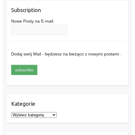
Subscription
Nowe Posty na E-mail:
Dodaj swój Mail - będziesz na bieżąco z nowymi postami .
Kategorie
K
a
t