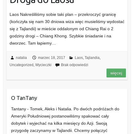
Laos Nakreśliliśmy sobie taki plan – przekroczyć granicę
(kończyła się nam 30 dniowa wiza więc musieliśmy wydostać
się z Tajlandii) w mieście oddalonym od Chiang Rai o 2
godziny drogi – Chiang Khong. Szybkie śniadanie i na
dworzec. Tam łapiemy…
natalia
marzec 18, 2017
Laos
,
Tajlandia
,
Uncategorized
,
Wycieczki
Brak odpowiedzi
więcej
O TanTany
Tantany - Tomek, Aleks i Natalia. Po dwóch podróżach do
Ameryki Południowej postanowiliśmy spakować cały
dobytek i wyjechać na kilka miesięcy do Azji. Swoją
przygodę zaczynamy w Tajlandii. Chcemy połączyć