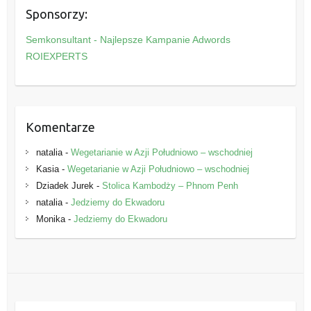
e
Sponsorzy:
g
o
Semkonsultant - Najlepsze Kampanie Adwords
r
ROIEXPERTS
i
e
Komentarze
natalia
-
Wegetarianie w Azji Południowo – wschodniej
Kasia
-
Wegetarianie w Azji Południowo – wschodniej
Dziadek Jurek
-
Stolica Kambodży – Phnom Penh
natalia
-
Jedziemy do Ekwadoru
Monika
-
Jedziemy do Ekwadoru