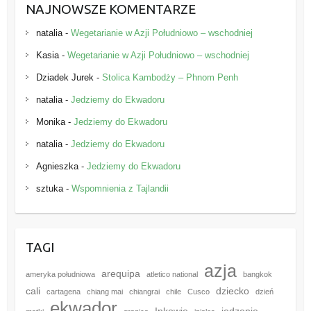
NAJNOWSZE KOMENTARZE
natalia
-
Wegetarianie w Azji Południowo – wschodniej
Kasia
-
Wegetarianie w Azji Południowo – wschodniej
Dziadek Jurek
-
Stolica Kambodży – Phnom Penh
natalia
-
Jedziemy do Ekwadoru
Monika
-
Jedziemy do Ekwadoru
natalia
-
Jedziemy do Ekwadoru
Agnieszka
-
Jedziemy do Ekwadoru
sztuka
-
Wspomnienia z Tajlandii
TAGI
azja
arequipa
ameryka południowa
atletico national
bangkok
cali
dziecko
cartagena
chiang mai
chiangrai
chile
Cusco
dzień
ekwador