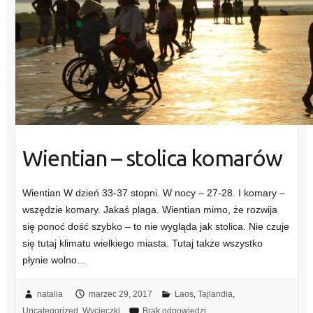
Wientian – stolica komarów
Wientian W dzień 33-37 stopni. W nocy – 27-28. I komary –
wszędzie komary. Jakaś plaga. Wientian mimo, że rozwija
się ponoć dość szybko – to nie wygląda jak stolica. Nie czuje
się tutaj klimatu wielkiego miasta. Tutaj także wszystko
płynie wolno…
natalia
marzec 29, 2017
Laos
,
Tajlandia
,
Uncategorized
,
Wycieczki
Brak odpowiedzi