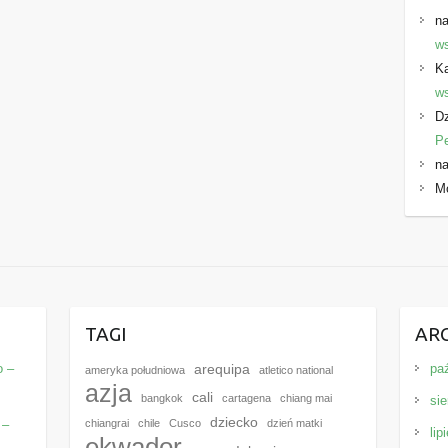
na
ws
K
ws
Dz
P
na
M
E
TAGI
AR
o –
pa
arequipa
ameryka południowa
atletico national
azja
cali
bangkok
cartagena
chiang mai
sie
dziecko
 –
chiangrai
chile
Cusco
dzień matki
lip
ekwador