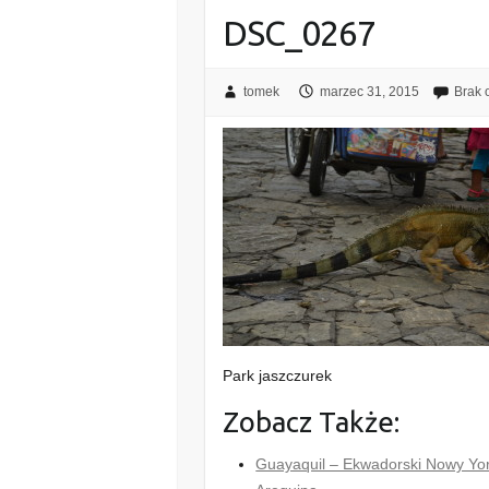
DSC_0267
tomek
marzec 31, 2015
Brak 
Park jaszczurek
Zobacz Także:
Guayaquil – Ekwadorski Nowy Yo