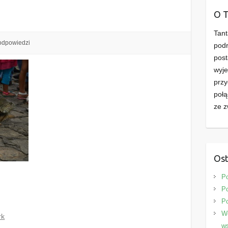
O 
Tant
odpowiedzi
podr
post
wyje
przy
połą
ze z
Ost
P
Po
P
We
rk
ws