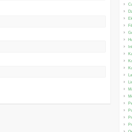
C
Dz
E
Fi
Gu
H
In
K
K
K
L
L
Ma
Me
P
Po
Pr
Pr
Qu