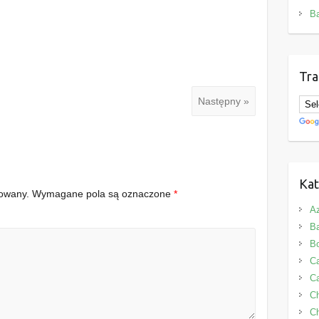
B
Tra
Następny »
Kat
kowany.
Wymagane pola są oznaczone
*
Az
B
B
Ca
Ca
C
Ch