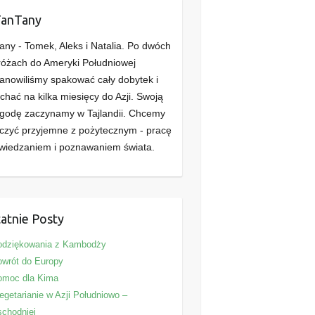
TanTany
any - Tomek, Aleks i Natalia. Po dwóch
óżach do Ameryki Południowej
anowiliśmy spakować cały dobytek i
chać na kilka miesięcy do Azji. Swoją
godę zaczynamy w Tajlandii. Chcemy
czyć przyjemne z pożytecznym - pracę
wiedzaniem i poznawaniem świata.
atnie Posty
odziękowania z Kambodży
wrót do Europy
omoc dla Kima
getarianie w Azji Południowo –
chodniej