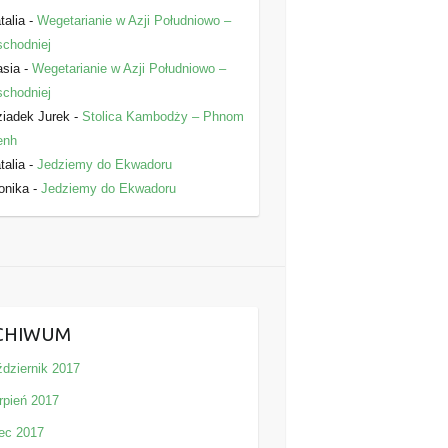
talia
-
Wegetarianie w Azji Południowo –
chodniej
asia
-
Wegetarianie w Azji Południowo –
chodniej
iadek Jurek
-
Stolica Kambodży – Phnom
enh
talia
-
Jedziemy do Ekwadoru
onika
-
Jedziemy do Ekwadoru
CHIWUM
ździernik 2017
rpień 2017
iec 2017