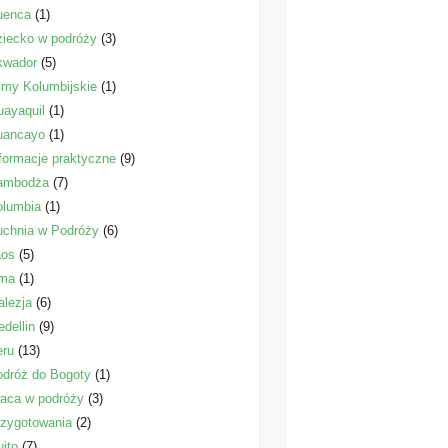
uenca
(1)
iecko w podróży
(3)
kwador
(5)
lmy Kolumbijskie
(1)
ayaquil
(1)
uancayo
(1)
formacje praktyczne
(9)
ambodża
(7)
olumbia
(1)
uchnia w Podróży
(6)
aos
(5)
ima
(1)
lezja
(6)
dellin
(9)
eru
(13)
dróż do Bogoty
(1)
aca w podróży
(3)
zygotowania
(2)
ito
(7)