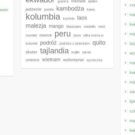
Inkowie
granica
ipiales
cz
kambodża
jedzenie
Phnom
juanita
kawa
kolumbia
ma
laos
kuchnia
kw
malezja
mango
Manizales
medellin
misti
peru
ma
owoce
mundial
piura
piłka nożna w
quito
podróż
lut
kolumbii
podróże z dzieckiem
tajlandia
skuter
trujillo
tulcan
wr
wietnam
unesco
wolontariat
wycieczka
ma
kw
ma
sie
lip
cz
ma
kw