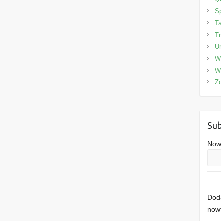
Sp
Ta
Tr
Un
W
W
Zd
Sub
Nowe
Doda
nowy