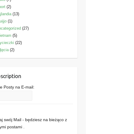
ort
(2)
jlandia
(13)
uijjo
(1)
categorized
(27)
ietnam
(5)
ycieczki
(22)
jęcia
(2)
scription
 Posty na E-mail:
j swój Mail - będziesz na bieżąco z
mi postami .