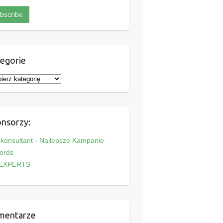
egorie
nsorzy:
onsultant - Najlepsze Kampanie
ords
EXPERTS
mentarze