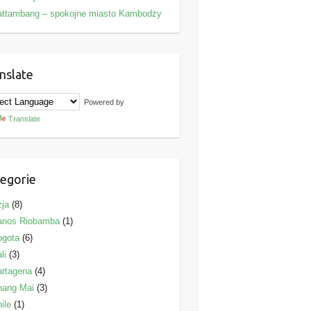
attambang – spokojne miasto Kambodży
nslate
Powered by
Translate
egorie
ja
(8)
anos Riobamba
(1)
ogota
(6)
li
(3)
rtagena
(4)
hang Mai
(3)
ile
(1)