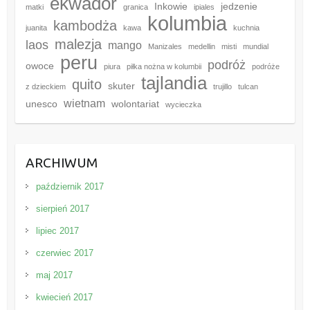
ekwador
Inkowie
jedzenie
matki
granica
ipiales
kolumbia
kambodża
juanita
kawa
kuchnia
malezja
laos
mango
Manizales
medellin
misti
mundial
peru
podróż
owoce
piura
piłka nożna w kolumbii
podróże
tajlandia
quito
skuter
z dzieckiem
trujillo
tulcan
wietnam
unesco
wolontariat
wycieczka
ARCHIWUM
październik 2017
sierpień 2017
lipiec 2017
czerwiec 2017
maj 2017
kwiecień 2017