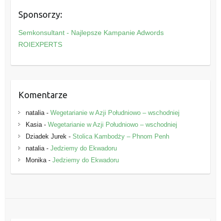
e
Sponsorzy:
g
o
Semkonsultant - Najlepsze Kampanie Adwords
r
ROIEXPERTS
i
e
Komentarze
natalia
-
Wegetarianie w Azji Południowo – wschodniej
Kasia
-
Wegetarianie w Azji Południowo – wschodniej
Dziadek Jurek
-
Stolica Kambodży – Phnom Penh
natalia
-
Jedziemy do Ekwadoru
Monika
-
Jedziemy do Ekwadoru