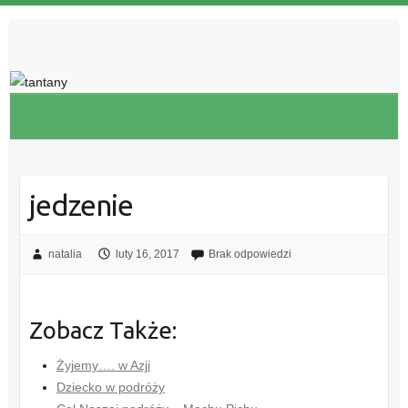
jedzenie
natalia
luty 16, 2017
Brak odpowiedzi
Zobacz Także:
Żyjemy…. w Azji
Dziecko w podróży