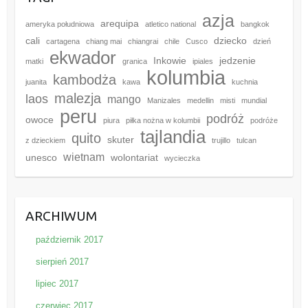
azja
arequipa
ameryka południowa
atletico national
bangkok
cali
dziecko
cartagena
chiang mai
chiangrai
chile
Cusco
dzień
ekwador
Inkowie
jedzenie
matki
granica
ipiales
kolumbia
kambodża
juanita
kawa
kuchnia
malezja
laos
mango
Manizales
medellin
misti
mundial
peru
podróż
owoce
piura
piłka nożna w kolumbii
podróże
tajlandia
quito
skuter
z dzieckiem
trujillo
tulcan
wietnam
unesco
wolontariat
wycieczka
ARCHIWUM
październik 2017
sierpień 2017
lipiec 2017
czerwiec 2017