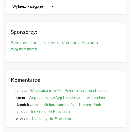
K
a
t
e
Sponsorzy:
g
o
Semkonsultant - Najlepsze Kampanie Adwords
r
ROIEXPERTS
i
e
Komentarze
natalia
-
Wegetarianie w Azji Południowo – wschodniej
Kasia
-
Wegetarianie w Azji Południowo – wschodniej
Dziadek Jurek
-
Stolica Kambodży – Phnom Penh
natalia
-
Jedziemy do Ekwadoru
Monika
-
Jedziemy do Ekwadoru