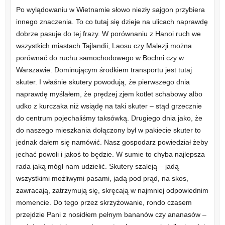
Po wylądowaniu w Wietnamie słowo niezły sajgon przybiera
innego znaczenia. To co tutaj się dzieje na ulicach naprawdę
dobrze pasuje do tej frazy. W porównaniu z Hanoi ruch we
wszystkich miastach Tajlandii, Laosu czy Malezji można
porównać do ruchu samochodowego w Bochni czy w
Warszawie. Dominującym środkiem transportu jest tutaj
skuter. I właśnie skutery powodują, że pierwszego dnia
naprawdę myślałem, że prędzej zjem kotlet schabowy albo
udko z kurczaka niż wsiądę na taki skuter – stąd grzecznie
do centrum pojechaliśmy taksówką. Drugiego dnia jako, że
do naszego mieszkania dołączony był w pakiecie skuter to
jednak dałem się namówić. Nasz gospodarz powiedział żeby
jechać powoli i jakoś to będzie. W sumie to chyba najlepsza
rada jaką mógł nam udzielić. Skutery szaleją – jadą
wszystkimi możliwymi pasami, jadą pod prąd, na skos,
zawracają, zatrzymują się, skręcają w najmniej odpowiednim
momencie. Do tego przez skrzyżowanie, rondo czasem
przejdzie Pani z nosidłem pełnym bananów czy ananasów –