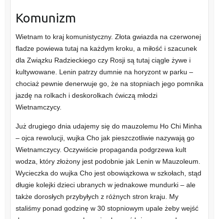
Komunizm
Wietnam to kraj komunistyczny. Złota gwiazda na czerwonej
fladze powiewa tutaj na każdym kroku, a miłość i szacunek
dla Związku Radzieckiego czy Rosji są tutaj ciągle żywe i
kultywowane. Lenin patrzy dumnie na horyzont w parku –
chociaż pewnie denerwuje go, że na stopniach jego pomnika
jazdę na rolkach i deskorolkach ćwiczą młodzi
Wietnamczycy.
Już drugiego dnia udajemy się do mauzolemu Ho Chi Minha
– ojca rewolucji, wujka Cho jak pieszczotliwie nazywają go
Wietnamczycy. Oczywiście propaganda podgrzewa kult
wodza, który złożony jest podobnie jak Lenin w Mauzoleum.
Wycieczka do wujka Cho jest obowiązkowa w szkołach, stąd
długie kolejki dzieci ubranych w jednakowe mundurki – ale
także dorosłych przybyłych z różnych stron kraju. My
staliśmy ponad godzinę w 30 stopniowym upale żeby wejść