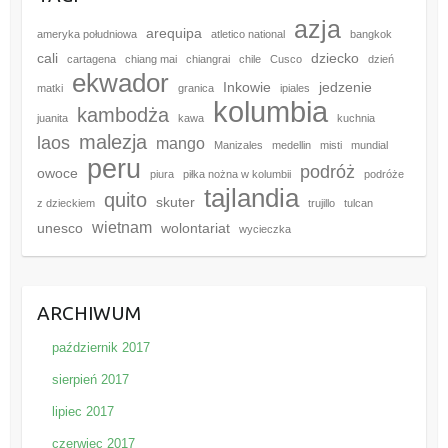
azja
arequipa
ameryka południowa
atletico national
bangkok
cali
dziecko
cartagena
chiang mai
chiangrai
chile
Cusco
dzień
ekwador
Inkowie
jedzenie
matki
granica
ipiales
kolumbia
kambodża
juanita
kawa
kuchnia
malezja
laos
mango
Manizales
medellin
misti
mundial
peru
podróż
owoce
piura
piłka nożna w kolumbii
podróże
tajlandia
quito
skuter
z dzieckiem
trujillo
tulcan
wietnam
unesco
wolontariat
wycieczka
ARCHIWUM
październik 2017
sierpień 2017
lipiec 2017
czerwiec 2017