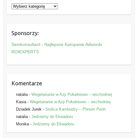
K
a
t
e
Sponsorzy:
g
o
Semkonsultant - Najlepsze Kampanie Adwords
r
ROIEXPERTS
i
e
Komentarze
natalia
-
Wegetarianie w Azji Południowo – wschodniej
Kasia
-
Wegetarianie w Azji Południowo – wschodniej
Dziadek Jurek
-
Stolica Kambodży – Phnom Penh
natalia
-
Jedziemy do Ekwadoru
Monika
-
Jedziemy do Ekwadoru