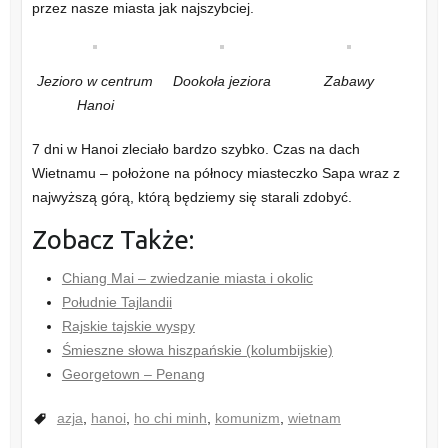
przez nasze miasta jak najszybciej.
Jezioro w centrum
Dookoła jeziora
Zabawy
Hanoi
7 dni w Hanoi zleciało bardzo szybko. Czas na dach
Wietnamu – położone na północy miasteczko Sapa wraz z
najwyższą górą, którą będziemy się starali zdobyć.
Zobacz Także:
Chiang Mai – zwiedzanie miasta i okolic
Południe Tajlandii
Rajskie tajskie wyspy
Śmieszne słowa hiszpańskie (kolumbijskie)
Georgetown – Penang
azja
,
hanoi
,
ho chi minh
,
komunizm
,
wietnam