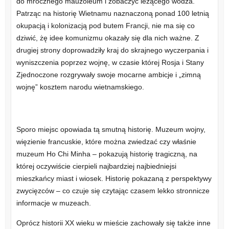
do mrocznego mauzoleum i zobaczyć leżącego wodza.
Patrząc na historię Wietnamu naznaczoną ponad 100 letnią
okupacją i kolonizacją pod butem Francji, nie ma się co
dziwić, żę idee komunizmu okazały się dla nich ważne. Z
drugiej strony doprowadziły kraj do skrajnego wyczerpania i
wyniszczenia poprzez wojnę, w czasie której Rosja i Stany
Zjednoczone rozgrywały swoje mocarne ambicje i „zimną
wojnę” kosztem narodu wietnamskiego.
Sporo miejsc opowiada tą smutną historię. Muzeum wojny,
więzienie francuskie, które można zwiedzać czy właśnie
muzeum Ho Chi Minha – pokazują historię tragiczną, na
której oczywiście cierpieli najbardziej najbiedniejsi
mieszkańcy miast i wiosek. Historię pokazaną z perspektywy
zwycięzców – co czuje się czytając czasem lekko stronnicze
informacje w muzeach.
Oprócz historii XX wieku w mieście zachowały się także inne