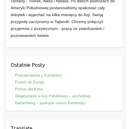
Tantany - Tomek, Aleks i Natalia. Po dwóch podróżach do
Ameryki Południowej postanowiliśmy spakować cały
dobytek i wyjechać na kilka miesięcy do Azji. Swoją
przygodę zaczynamy w Tajlandii. Chcemy połączyć
przyjemne z pożytecznym - pracę ze zwiedzaniem i
poznawaniem świata.
Ostatnie Posty
Podziękowania z Kambodży
Powrót do Europy
Pomoc dla Kima
Wegetarianie w Azji Południowo – wschodniej
Battambang – spokojne miasto Kambodży
Translate