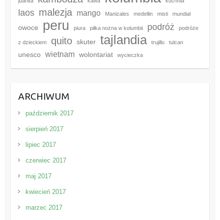
juanita
kawa
kuchnia
malezja
laos
mango
Manizales
medellin
misti
mundial
peru
podróż
owoce
piura
piłka nożna w kolumbii
podróże
tajlandia
quito
skuter
z dzieckiem
trujillo
tulcan
wietnam
unesco
wolontariat
wycieczka
ARCHIWUM
październik 2017
sierpień 2017
lipiec 2017
czerwiec 2017
maj 2017
kwiecień 2017
marzec 2017