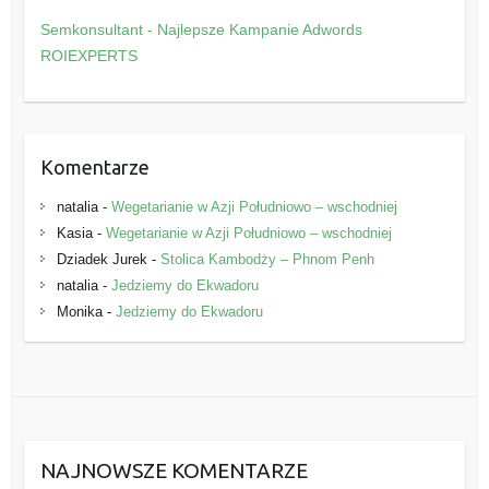
o
Semkonsultant - Najlepsze Kampanie Adwords
r
ROIEXPERTS
i
e
Komentarze
natalia
-
Wegetarianie w Azji Południowo – wschodniej
Kasia
-
Wegetarianie w Azji Południowo – wschodniej
Dziadek Jurek
-
Stolica Kambodży – Phnom Penh
natalia
-
Jedziemy do Ekwadoru
Monika
-
Jedziemy do Ekwadoru
NAJNOWSZE KOMENTARZE