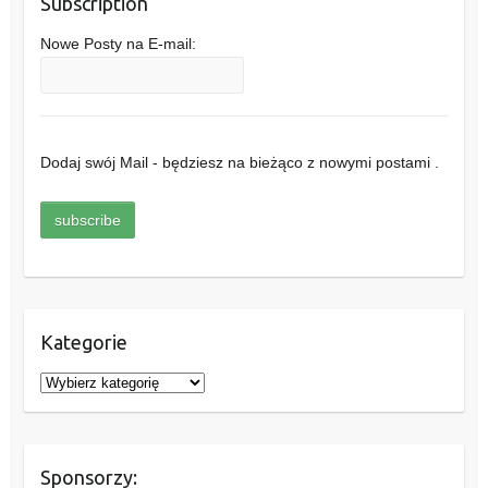
Subscription
Nowe Posty na E-mail:
Dodaj swój Mail - będziesz na bieżąco z nowymi postami .
Kategorie
K
a
t
e
Sponsorzy:
g