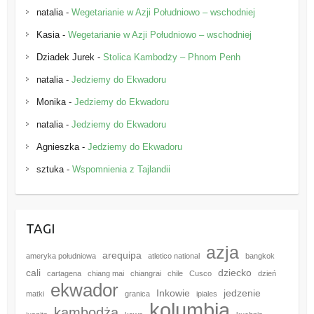
natalia
-
Wegetarianie w Azji Południowo – wschodniej
Kasia
-
Wegetarianie w Azji Południowo – wschodniej
Dziadek Jurek
-
Stolica Kambodży – Phnom Penh
natalia
-
Jedziemy do Ekwadoru
Monika
-
Jedziemy do Ekwadoru
natalia
-
Jedziemy do Ekwadoru
Agnieszka
-
Jedziemy do Ekwadoru
sztuka
-
Wspomnienia z Tajlandii
TAGI
azja
arequipa
ameryka południowa
atletico national
bangkok
cali
dziecko
cartagena
chiang mai
chiangrai
chile
Cusco
dzień
ekwador
Inkowie
jedzenie
matki
granica
ipiales
kolumbia
kambodża