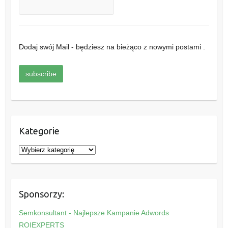
Dodaj swój Mail - będziesz na bieżąco z nowymi postami .
Kategorie
K
a
t
e
Sponsorzy:
g
o
Semkonsultant - Najlepsze Kampanie Adwords
r
ROIEXPERTS