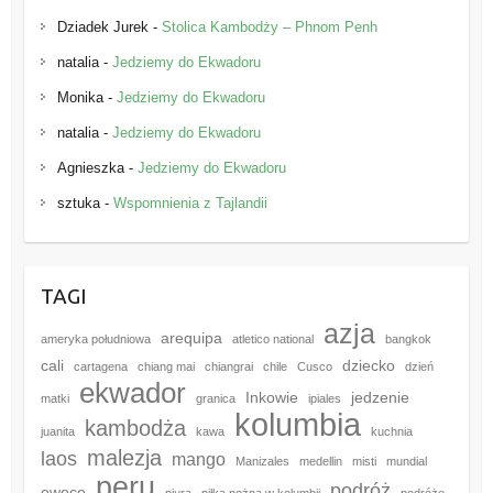
Dziadek Jurek
-
Stolica Kambodży – Phnom Penh
natalia
-
Jedziemy do Ekwadoru
Monika
-
Jedziemy do Ekwadoru
natalia
-
Jedziemy do Ekwadoru
Agnieszka
-
Jedziemy do Ekwadoru
sztuka
-
Wspomnienia z Tajlandii
TAGI
azja
arequipa
ameryka południowa
atletico national
bangkok
cali
dziecko
cartagena
chiang mai
chiangrai
chile
Cusco
dzień
ekwador
Inkowie
jedzenie
matki
granica
ipiales
kolumbia
kambodża
juanita
kawa
kuchnia
malezja
laos
mango
Manizales
medellin
misti
mundial
peru
podróż
owoce