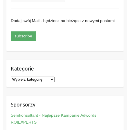
Dodaj swój Mail - będziesz na bieżąco z nowymi postami .
Kategorie
K
a
t
e
Sponsorzy:
g
o
Semkonsultant - Najlepsze Kampanie Adwords
r
ROIEXPERTS
i