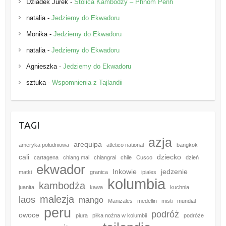
Dziadek Jurek
-
Stolica Kambodży – Phnom Penh
natalia
-
Jedziemy do Ekwadoru
Monika
-
Jedziemy do Ekwadoru
natalia
-
Jedziemy do Ekwadoru
Agnieszka
-
Jedziemy do Ekwadoru
sztuka
-
Wspomnienia z Tajlandii
TAGI
azja
arequipa
ameryka południowa
atletico national
bangkok
cali
dziecko
cartagena
chiang mai
chiangrai
chile
Cusco
dzień
ekwador
Inkowie
jedzenie
matki
granica
ipiales
kolumbia
kambodża
juanita
kawa
kuchnia
malezja
laos
mango
Manizales
medellin
misti
mundial
peru
podróż
owoce
piura
piłka nożna w kolumbii
podróże