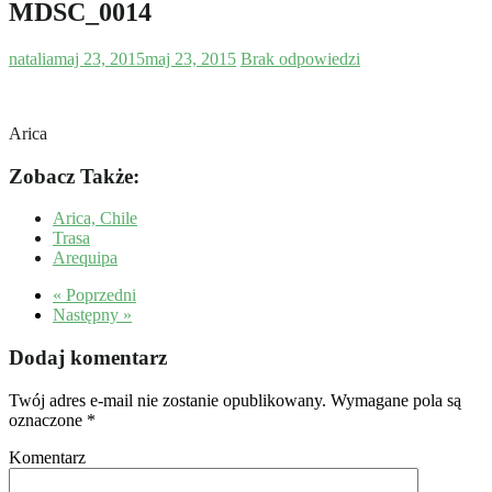
MDSC_0014
natalia
maj 23, 2015
maj 23, 2015
Brak odpowiedzi
Arica
Zobacz Także:
Arica, Chile
Trasa
Arequipa
« Poprzedni
Następny »
Dodaj komentarz
Twój adres e-mail nie zostanie opublikowany.
Wymagane pola są
oznaczone
*
Komentarz