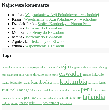
Najnowsze komentarze
natalia
-
Wegetarianie w Azji Południowo – wschodniej
Kasia
-
Wegetarianie w Azji Południowo – wschodniej
Dziadek Jurek
-
Stolica Kambodży – Phnom Penh
natalia
-
Jedziemy do Ekwadoru
Monika
-
Jedziemy do Ekwadoru
natalia
-
Jedziemy do Ekwadoru
Agnieszka
-
Jedziemy do Ekwadoru
sztuka
-
Wspomnienia z Tajlandii
Tagi
azja
arequipa
cali
ameryka południowa
atletico national
bangkok
cartagena
chiang
ekwador
dziecko
Inkowie
mai
chiangrai
chile
Cusco
dzień matki
granica
kolumbia
kambodża
laos
jedzenie
ipiales
juanita
kawa
kuchnia
peru
malezja
mango
owoce
Manizales
medellin
misti
mundial
piura
piłka
tajlandia
quito
podróż
skuter
nożna w kolumbii
podróże z dzieckiem
wietnam
unesco
wolontariat
trujillo
tulcan
wycieczka