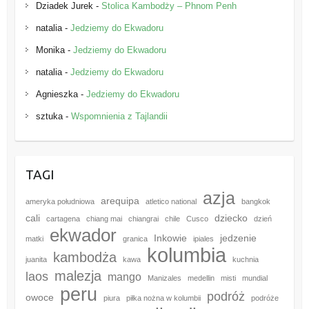
Dziadek Jurek
-
Stolica Kambodży – Phnom Penh
natalia
-
Jedziemy do Ekwadoru
Monika
-
Jedziemy do Ekwadoru
natalia
-
Jedziemy do Ekwadoru
Agnieszka
-
Jedziemy do Ekwadoru
sztuka
-
Wspomnienia z Tajlandii
TAGI
azja
arequipa
ameryka południowa
atletico national
bangkok
cali
dziecko
cartagena
chiang mai
chiangrai
chile
Cusco
dzień
ekwador
Inkowie
jedzenie
matki
granica
ipiales
kolumbia
kambodża
juanita
kawa
kuchnia
malezja
laos
mango
Manizales
medellin
misti
mundial
peru
podróż
owoce
piura
piłka nożna w kolumbii
podróże