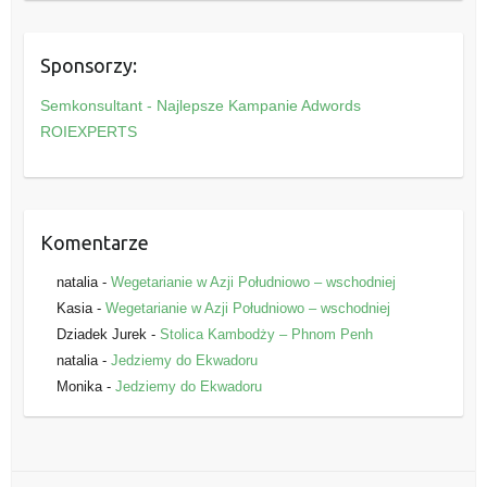
t
e
Sponsorzy:
g
o
Semkonsultant - Najlepsze Kampanie Adwords
r
ROIEXPERTS
i
e
Komentarze
natalia
-
Wegetarianie w Azji Południowo – wschodniej
Kasia
-
Wegetarianie w Azji Południowo – wschodniej
Dziadek Jurek
-
Stolica Kambodży – Phnom Penh
natalia
-
Jedziemy do Ekwadoru
Monika
-
Jedziemy do Ekwadoru