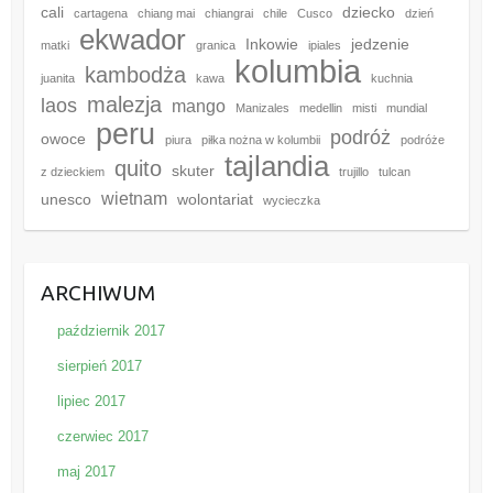
cali
dziecko
cartagena
chiang mai
chiangrai
chile
Cusco
dzień
ekwador
Inkowie
jedzenie
matki
granica
ipiales
kolumbia
kambodża
juanita
kawa
kuchnia
malezja
laos
mango
Manizales
medellin
misti
mundial
peru
podróż
owoce
piura
piłka nożna w kolumbii
podróże
tajlandia
quito
skuter
z dzieckiem
trujillo
tulcan
wietnam
unesco
wolontariat
wycieczka
ARCHIWUM
październik 2017
sierpień 2017
lipiec 2017
czerwiec 2017
maj 2017