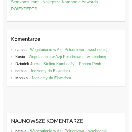
o
Semkonsultant - Najlepsze Kampanie Adwords
r
ROIEXPERTS
i
e
Komentarze
natalia
-
Wegetarianie w Azji Południowo – wschodniej
Kasia
-
Wegetarianie w Azji Południowo – wschodniej
Dziadek Jurek
-
Stolica Kambodży – Phnom Penh
natalia
-
Jedziemy do Ekwadoru
Monika
-
Jedziemy do Ekwadoru
NAJNOWSZE KOMENTARZE
natalia
-
Wegetarianie w Azji Południowo – wschodniej