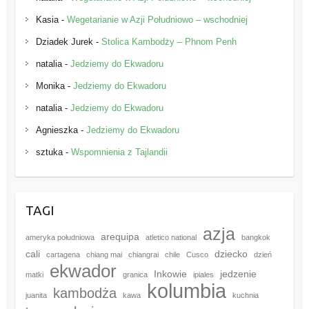
Kasia
-
Wegetarianie w Azji Południowo – wschodniej
Dziadek Jurek
-
Stolica Kambodży – Phnom Penh
natalia
-
Jedziemy do Ekwadoru
Monika
-
Jedziemy do Ekwadoru
natalia
-
Jedziemy do Ekwadoru
Agnieszka
-
Jedziemy do Ekwadoru
sztuka
-
Wspomnienia z Tajlandii
TAGI
azja
arequipa
ameryka południowa
atletico national
bangkok
cali
dziecko
cartagena
chiang mai
chiangrai
chile
Cusco
dzień
ekwador
Inkowie
jedzenie
matki
granica
ipiales
kolumbia
kambodża
juanita
kawa
kuchnia