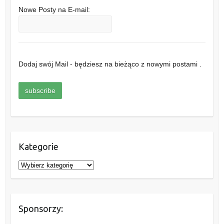
Nowe Posty na E-mail:
Dodaj swój Mail - będziesz na bieżąco z nowymi postami .
Kategorie
K
a
t
e
Sponsorzy:
g