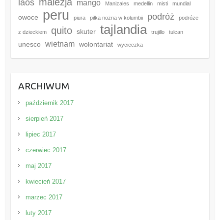
malezja
laos
mango
Manizales
medellin
misti
mundial
peru
podróż
owoce
piura
piłka nożna w kolumbii
podróże
tajlandia
quito
skuter
z dzieckiem
trujillo
tulcan
wietnam
unesco
wolontariat
wycieczka
ARCHIWUM
październik 2017
sierpień 2017
lipiec 2017
czerwiec 2017
maj 2017
kwiecień 2017
marzec 2017
luty 2017