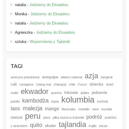
natalia
-
Jedziemy do Ekwadoru
Monika
-
Jedziemy do Ekwadoru
natalia
-
Jedziemy do Ekwadoru
Agnieszka
-
Jedziemy do Ekwadoru
sztuka
-
Wspomnienia z Tajlandii
TAGI
azja
arequipa
ameryka południowa
atletico national
bangkok
cali
dziecko
cartagena
chiang mai
chiangrai
chile
Cusco
dzień
ekwador
Inkowie
jedzenie
matki
granica
ipiales
kolumbia
kambodża
juanita
kawa
kuchnia
malezja
laos
mango
Manizales
medellin
misti
mundial
peru
podróż
owoce
piura
piłka nożna w kolumbii
podróże
tajlandia
quito
skuter
z dzieckiem
trujillo
tulcan