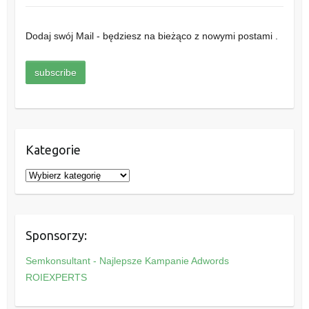
Dodaj swój Mail - będziesz na bieżąco z nowymi postami .
Kategorie
K
a
t
e
Sponsorzy:
g
o
Semkonsultant - Najlepsze Kampanie Adwords
r
ROIEXPERTS
i
e