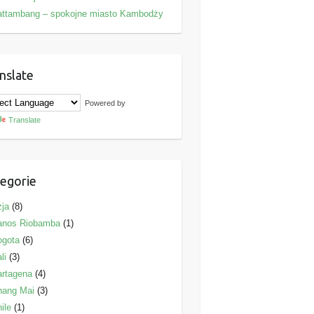
attambang – spokojne miasto Kambodży
nslate
Powered by
Translate
egorie
ja
(8)
anos Riobamba
(1)
ogota
(6)
li
(3)
rtagena
(4)
hang Mai
(3)
ile
(1)