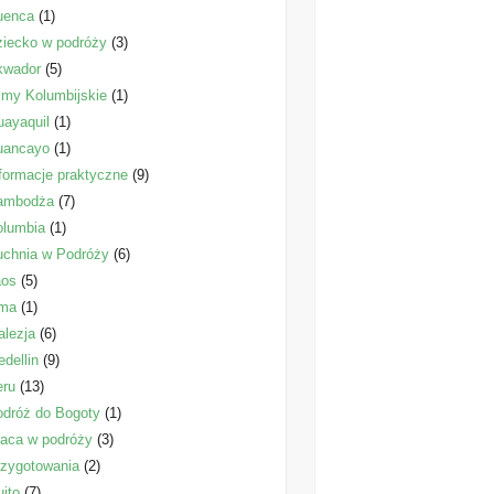
uenca
(1)
iecko w podróży
(3)
kwador
(5)
lmy Kolumbijskie
(1)
ayaquil
(1)
uancayo
(1)
formacje praktyczne
(9)
ambodża
(7)
olumbia
(1)
uchnia w Podróży
(6)
aos
(5)
ima
(1)
lezja
(6)
dellin
(9)
eru
(13)
dróż do Bogoty
(1)
aca w podróży
(3)
zygotowania
(2)
ito
(7)