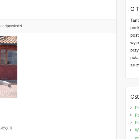
d
O 
Tant
k odpowiedzi
podr
post
wyje
przy
połą
ze z
Ost
P
Po
P
osowym
We
ws