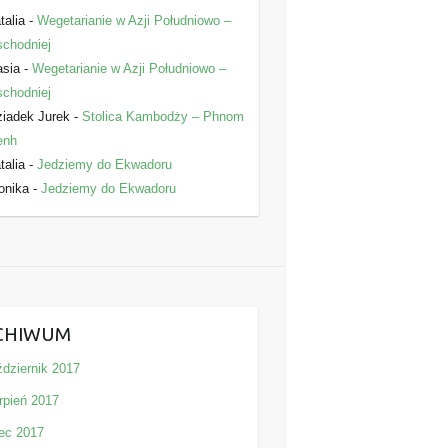
talia
-
Wegetarianie w Azji Południowo –
chodniej
asia
-
Wegetarianie w Azji Południowo –
chodniej
iadek Jurek
-
Stolica Kambodży – Phnom
enh
talia
-
Jedziemy do Ekwadoru
onika
-
Jedziemy do Ekwadoru
CHIWUM
ździernik 2017
rpień 2017
iec 2017