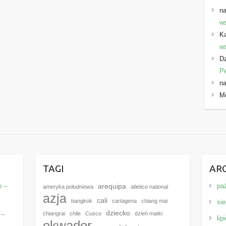
na
ws
K
ws
Dz
P
na
M
E
TAGI
AR
o –
pa
arequipa
ameryka południowa
atletico national
azja
cali
bangkok
cartagena
chiang mai
sie
dziecko
 –
chiangrai
chile
Cusco
dzień matki
lip
ekwador