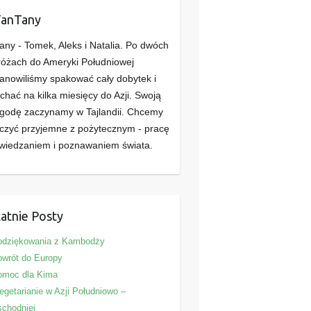
TanTany
any - Tomek, Aleks i Natalia. Po dwóch
óżach do Ameryki Południowej
anowiliśmy spakować cały dobytek i
chać na kilka miesięcy do Azji. Swoją
godę zaczynamy w Tajlandii. Chcemy
czyć przyjemne z pożytecznym - pracę
wiedzaniem i poznawaniem świata.
atnie Posty
odziękowania z Kambodży
wrót do Europy
omoc dla Kima
getarianie w Azji Południowo –
chodniej