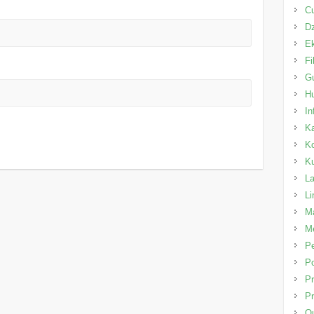
C
Dz
E
Fi
Gu
H
In
K
K
K
L
L
Ma
Me
P
Po
Pr
Pr
Qu