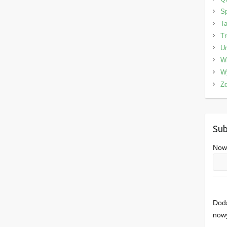
Sp
Ta
Tr
Un
W
W
Zd
Sub
Nowe
Doda
nowy