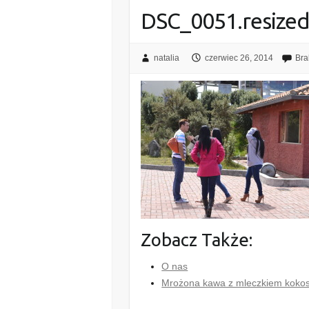
DSC_0051.resize
natalia
czerwiec 26, 2014
Bra
Zobacz Także:
O nas
Mrożona kawa z mleczkiem kok