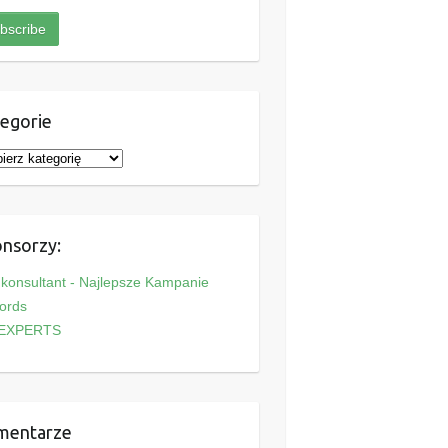
egorie
nsorzy:
onsultant - Najlepsze Kampanie
ords
EXPERTS
mentarze