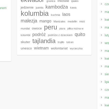
Inkowie
granica
ipiales
cz
kambodża
jedzenie
Phnom
juanita
kawa
kolumbia
ma
laos
kuchnia
kw
malezja
mango
Manizales
medellin
misti
peru
ma
owoce
mundial
piura
piłka nożna w
quito
podróż
lut
kolumbii
podróże z dzieckiem
tajlandia
skuter
trujillo
tulcan
wr
wietnam
unesco
wolontariat
wycieczka
ma
kw
ma
sie
lip
cz
ma
kw