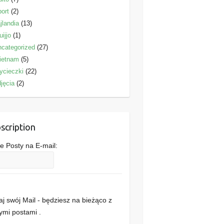
ort
(2)
jlandia
(13)
uijjo
(1)
categorized
(27)
ietnam
(5)
ycieczki
(22)
jęcia
(2)
scription
 Posty na E-mail:
j swój Mail - będziesz na bieżąco z
mi postami .