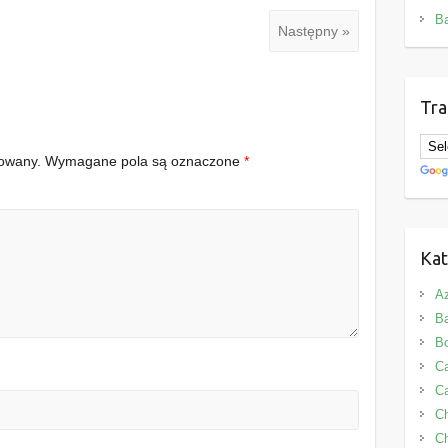
B
Następny »
Tra
kowany.
Wymagane pola są oznaczone
*
Kat
Az
B
B
Ca
Ca
C
Ch