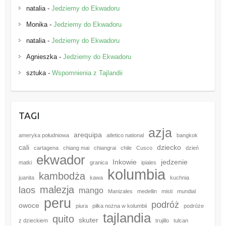
natalia
-
Jedziemy do Ekwadoru
Monika
-
Jedziemy do Ekwadoru
natalia
-
Jedziemy do Ekwadoru
Agnieszka
-
Jedziemy do Ekwadoru
sztuka
-
Wspomnienia z Tajlandii
TAGI
azja
arequipa
ameryka południowa
atletico national
bangkok
cali
dziecko
cartagena
chiang mai
chiangrai
chile
Cusco
dzień
ekwador
Inkowie
jedzenie
matki
granica
ipiales
kolumbia
kambodża
juanita
kawa
kuchnia
malezja
laos
mango
Manizales
medellin
misti
mundial
peru
podróż
owoce
piura
piłka nożna w kolumbii
podróże
tajlandia
quito
skuter
z dzieckiem
trujillo
tulcan