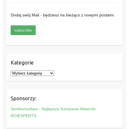
Dodaj swój Mail - będziesz na bieżąco z nowymi postami .
Kategorie
K
a
t
e
Sponsorzy:
g
o
Semkonsultant - Najlepsze Kampanie Adwords
r
ROIEXPERTS
i
e