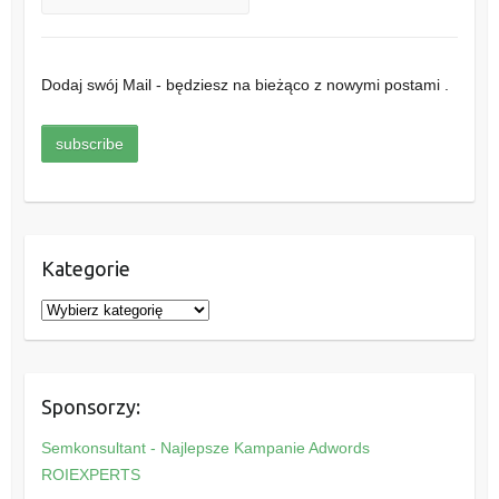
Dodaj swój Mail - będziesz na bieżąco z nowymi postami .
Kategorie
K
a
t
e
Sponsorzy:
g
o
Semkonsultant - Najlepsze Kampanie Adwords
r
ROIEXPERTS
i