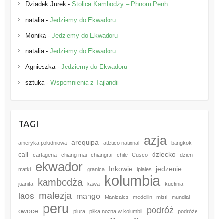
Dziadek Jurek
-
Stolica Kambodży – Phnom Penh
natalia
-
Jedziemy do Ekwadoru
Monika
-
Jedziemy do Ekwadoru
natalia
-
Jedziemy do Ekwadoru
Agnieszka
-
Jedziemy do Ekwadoru
sztuka
-
Wspomnienia z Tajlandii
TAGI
azja
arequipa
ameryka południowa
atletico national
bangkok
cali
dziecko
cartagena
chiang mai
chiangrai
chile
Cusco
dzień
ekwador
Inkowie
jedzenie
matki
granica
ipiales
kolumbia
kambodża
juanita
kawa
kuchnia
malezja
laos
mango
Manizales
medellin
misti
mundial
peru
podróż
owoce
piura
piłka nożna w kolumbii
podróże