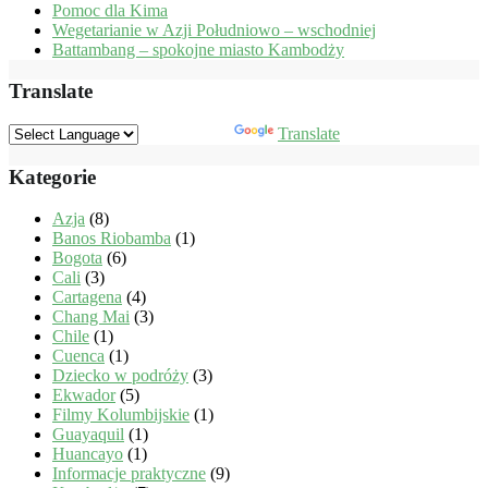
Pomoc dla Kima
Wegetarianie w Azji Południowo – wschodniej
Battambang – spokojne miasto Kambodży
Translate
Powered by
Translate
Kategorie
Azja
(8)
Banos Riobamba
(1)
Bogota
(6)
Cali
(3)
Cartagena
(4)
Chang Mai
(3)
Chile
(1)
Cuenca
(1)
Dziecko w podróży
(3)
Ekwador
(5)
Filmy Kolumbijskie
(1)
Guayaquil
(1)
Huancayo
(1)
Informacje praktyczne
(9)