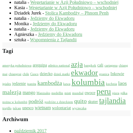
natalia
-
Wegetarianie w Azji Południowo – wschodniej
Kasia
-
Wegetarianie w Azji Południowo – wschodniej
Dziadek Jurek
-
Stolica Kambodży – Phnom Penh
natalia
-
Jedziemy do Ekwadoru
Monika
-
Jedziemy do Ekwadoru
natalia
-
Jedziemy do Ekwadoru
Agnieszka
-
Jedziemy do Ekwadoru
sztuka
-
Wspomnienia z Tajlandii
Tagi
azja
arequipa
cali
ameryka południowa
atletico national
bangkok
cartagena
chiang
ekwador
dziecko
Inkowie
mai
chiangrai
chile
Cusco
dzień matki
granica
kolumbia
kambodża
laos
jedzenie
ipiales
juanita
kawa
kuchnia
peru
malezja
mango
owoce
Manizales
medellin
misti
mundial
piura
piłka
tajlandia
quito
podróż
skuter
nożna w kolumbii
podróże z dzieckiem
wietnam
unesco
wolontariat
trujillo
tulcan
wycieczka
Archiwum
październik 2017