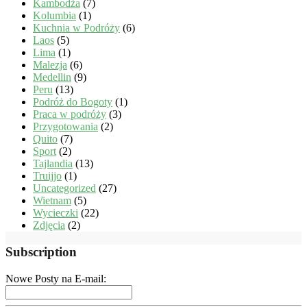
Kambodża
(7)
Kolumbia
(1)
Kuchnia w Podróży
(6)
Laos
(5)
Lima
(1)
Malezja
(6)
Medellin
(9)
Peru
(13)
Podróż do Bogoty
(1)
Praca w podróży
(3)
Przygotowania
(2)
Quito
(7)
Sport
(2)
Tajlandia
(13)
Truijjo
(1)
Uncategorized
(27)
Wietnam
(5)
Wycieczki
(22)
Zdjęcia
(2)
Subscription
Nowe Posty na E-mail: