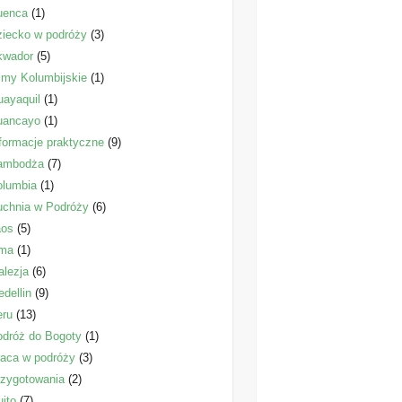
uenca
(1)
iecko w podróży
(3)
kwador
(5)
lmy Kolumbijskie
(1)
ayaquil
(1)
uancayo
(1)
formacje praktyczne
(9)
ambodża
(7)
olumbia
(1)
uchnia w Podróży
(6)
aos
(5)
ima
(1)
lezja
(6)
dellin
(9)
eru
(13)
dróż do Bogoty
(1)
aca w podróży
(3)
zygotowania
(2)
ito
(7)