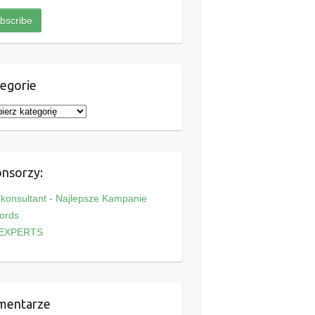
egorie
nsorzy:
onsultant - Najlepsze Kampanie
ords
EXPERTS
mentarze