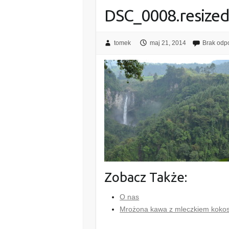
DSC_0008.resize
tomek
maj 21, 2014
Brak odp
Zobacz Także:
O nas
Mrożona kawa z mleczkiem kok