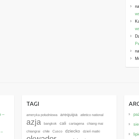
na
ws
K
ws
Dz
P
na
M
E
TAGI
AR
o –
pa
arequipa
ameryka południowa
atletico national
azja
cali
bangkok
cartagena
chiang mai
sie
dziecko
 –
chiangrai
chile
Cusco
dzień matki
lip
ekwador