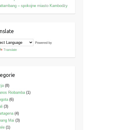
attambang – spokojne miasto Kambodży
nslate
Powered by
Translate
egorie
ja
(8)
anos Riobamba
(1)
ogota
(6)
li
(3)
rtagena
(4)
hang Mai
(3)
ile
(1)