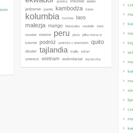
Inkowie
granica
ipiales
cz
kambodża
jedzenie
Phnom
juanita
kawa
kolumbia
ma
laos
kuchnia
kw
malezja
mango
Manizales
medellin
misti
peru
ma
owoce
mundial
piura
piłka nożna w
quito
podróż
lut
kolumbii
podróże z dzieckiem
tajlandia
skuter
trujillo
tulcan
wr
wietnam
unesco
wolontariat
wycieczka
ma
kw
ma
sie
lip
cz
ma
kw