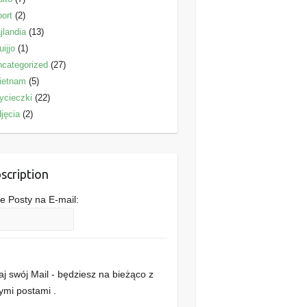
ort
(2)
jlandia
(13)
uijjo
(1)
categorized
(27)
ietnam
(5)
ycieczki
(22)
jęcia
(2)
scription
 Posty na E-mail:
j swój Mail - będziesz na bieżąco z
mi postami .