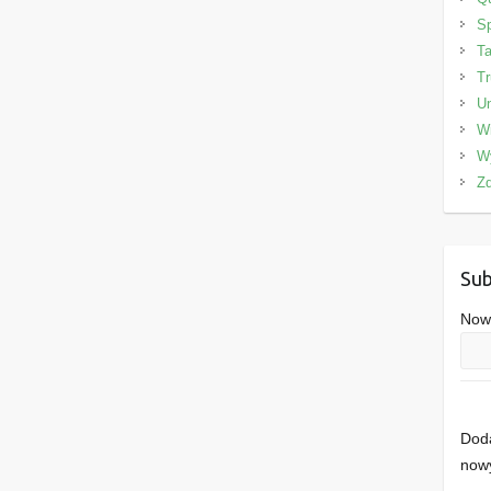
Sp
Ta
Tr
Un
W
W
Zd
Sub
Nowe
Doda
nowy