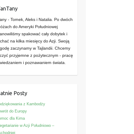
TanTany
any - Tomek, Aleks i Natalia. Po dwóch
óżach do Ameryki Południowej
anowiliśmy spakować cały dobytek i
chać na kilka miesięcy do Azji. Swoją
godę zaczynamy w Tajlandii. Chcemy
czyć przyjemne z pożytecznym - pracę
wiedzaniem i poznawaniem świata.
atnie Posty
odziękowania z Kambodży
wrót do Europy
omoc dla Kima
getarianie w Azji Południowo –
chodniej