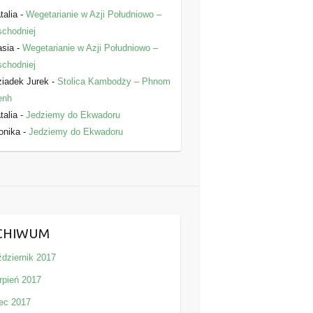
talia
-
Wegetarianie w Azji Południowo –
chodniej
asia
-
Wegetarianie w Azji Południowo –
chodniej
iadek Jurek
-
Stolica Kambodży – Phnom
enh
talia
-
Jedziemy do Ekwadoru
onika
-
Jedziemy do Ekwadoru
CHIWUM
ździernik 2017
rpień 2017
iec 2017