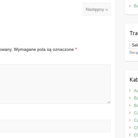
B
Następny »
Tra
kowany.
Wymagane pola są oznaczone
*
Kat
Az
B
B
Ca
Ca
C
Ch