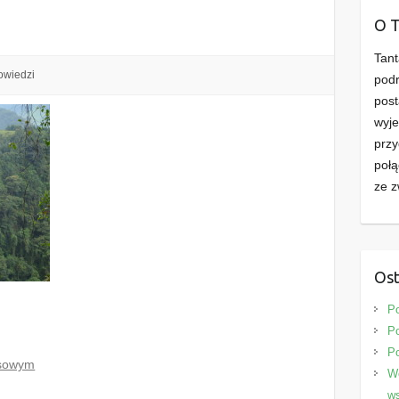
d
O 
Tant
owiedzi
podr
post
wyje
przy
połą
ze z
Ost
P
Po
P
osowym
We
ws