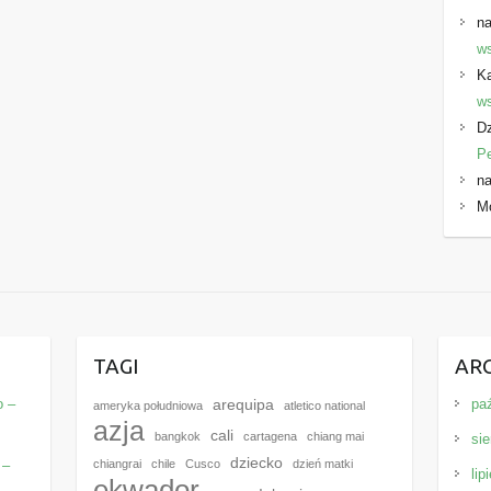
na
ws
K
ws
Dz
P
na
M
E
TAGI
AR
o –
pa
arequipa
ameryka południowa
atletico national
azja
cali
bangkok
cartagena
chiang mai
sie
dziecko
 –
chiangrai
chile
Cusco
dzień matki
lip
ekwador