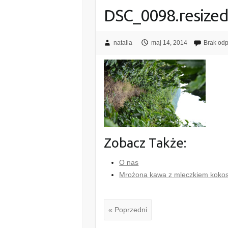
DSC_0098.resize
natalia
maj 14, 2014
Brak od
Zobacz Także:
O nas
Mrożona kawa z mleczkiem kok
« Poprzedni