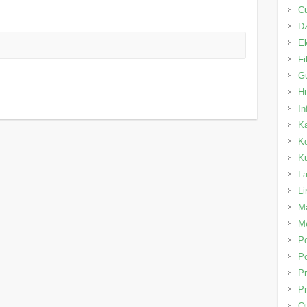
C
Dz
E
Fi
Gu
H
In
K
K
K
L
L
Ma
Me
P
Po
Pr
Pr
Qu