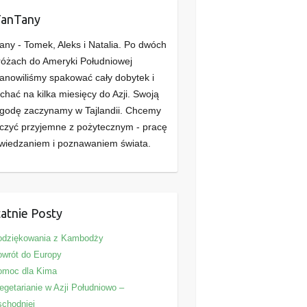
TanTany
any - Tomek, Aleks i Natalia. Po dwóch
óżach do Ameryki Południowej
anowiliśmy spakować cały dobytek i
chać na kilka miesięcy do Azji. Swoją
godę zaczynamy w Tajlandii. Chcemy
czyć przyjemne z pożytecznym - pracę
wiedzaniem i poznawaniem świata.
atnie Posty
odziękowania z Kambodży
wrót do Europy
omoc dla Kima
getarianie w Azji Południowo –
chodniej