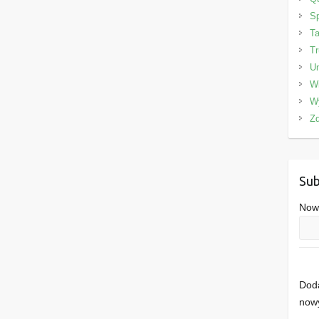
Sp
Ta
Tr
Un
W
W
Zd
Sub
Nowe
Doda
nowy