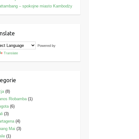
attambang – spokojne miasto Kambodży
nslate
Powered by
Translate
egorie
ja
(8)
anos Riobamba
(1)
ogota
(6)
li
(3)
rtagena
(4)
hang Mai
(3)
ile
(1)