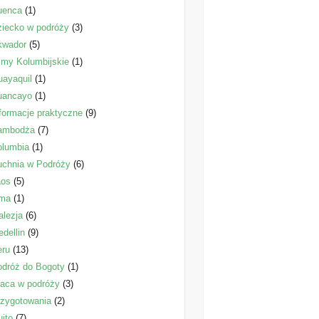
uenca
(1)
iecko w podróży
(3)
kwador
(5)
lmy Kolumbijskie
(1)
ayaquil
(1)
uancayo
(1)
formacje praktyczne
(9)
ambodża
(7)
olumbia
(1)
uchnia w Podróży
(6)
aos
(5)
ima
(1)
lezja
(6)
dellin
(9)
eru
(13)
dróż do Bogoty
(1)
aca w podróży
(3)
zygotowania
(2)
ito
(7)