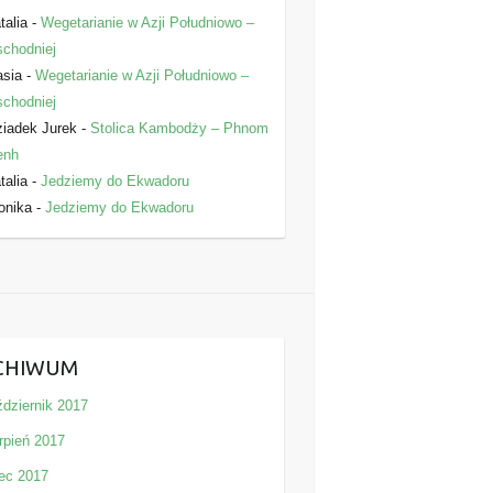
talia
-
Wegetarianie w Azji Południowo –
chodniej
asia
-
Wegetarianie w Azji Południowo –
chodniej
iadek Jurek
-
Stolica Kambodży – Phnom
enh
talia
-
Jedziemy do Ekwadoru
onika
-
Jedziemy do Ekwadoru
CHIWUM
ździernik 2017
rpień 2017
iec 2017