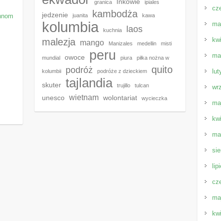
Inkowie
granica
ipiales
cz
kambodża
jedzenie
Phnom
juanita
kawa
kolumbia
ma
laos
kuchnia
kw
malezja
mango
Manizales
medellin
misti
peru
ma
owoce
mundial
piura
piłka nożna w
quito
podróż
lut
kolumbii
podróże z dzieckiem
tajlandia
skuter
trujillo
tulcan
wr
wietnam
unesco
wolontariat
wycieczka
ma
kw
ma
sie
lip
cz
ma
kw