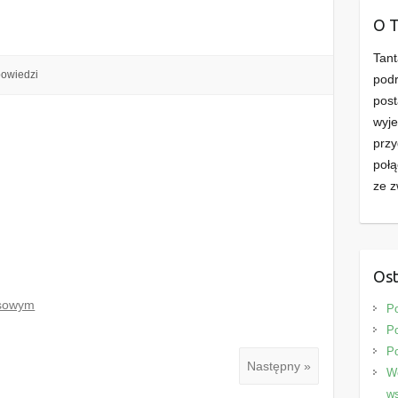
d
O 
Tant
powiedzi
podr
post
wyje
przy
połą
ze z
Ost
osowym
P
Po
P
Następny »
We
ws