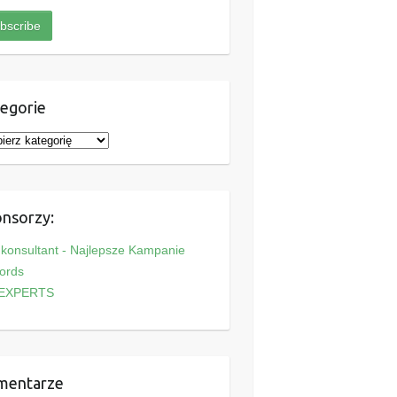
egorie
nsorzy:
onsultant - Najlepsze Kampanie
ords
EXPERTS
mentarze