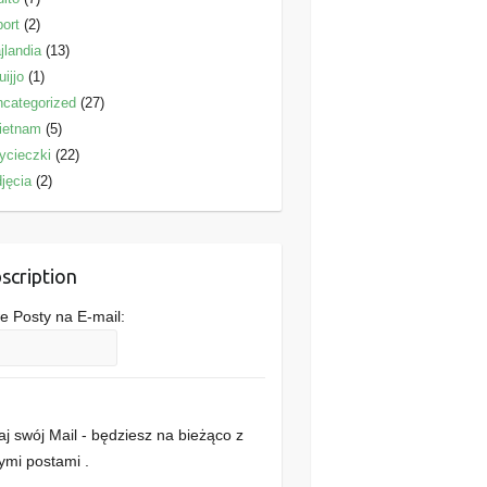
ort
(2)
jlandia
(13)
uijjo
(1)
categorized
(27)
ietnam
(5)
ycieczki
(22)
jęcia
(2)
scription
 Posty na E-mail:
j swój Mail - będziesz na bieżąco z
mi postami .