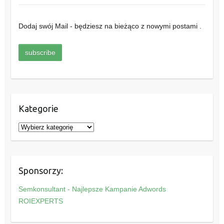
Dodaj swój Mail - będziesz na bieżąco z nowymi postami .
Kategorie
K
a
t
e
Sponsorzy:
g
o
Semkonsultant - Najlepsze Kampanie Adwords
r
ROIEXPERTS
i
e