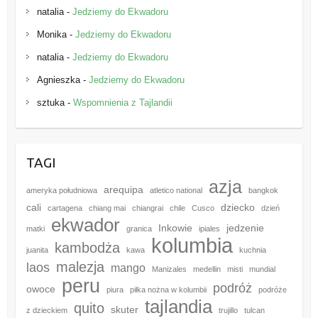
natalia
-
Jedziemy do Ekwadoru
Monika
-
Jedziemy do Ekwadoru
natalia
-
Jedziemy do Ekwadoru
Agnieszka
-
Jedziemy do Ekwadoru
sztuka
-
Wspomnienia z Tajlandii
TAGI
azja
arequipa
ameryka południowa
atletico national
bangkok
cali
dziecko
cartagena
chiang mai
chiangrai
chile
Cusco
dzień
ekwador
Inkowie
jedzenie
matki
granica
ipiales
kolumbia
kambodża
juanita
kawa
kuchnia
malezja
laos
mango
Manizales
medellin
misti
mundial
peru
podróż
owoce
piura
piłka nożna w kolumbii
podróże
tajlandia
quito
skuter
z dzieckiem
trujillo
tulcan