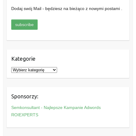
Dodaj swój Mail - będziesz na bieżąco z nowymi postami .
Kategorie
K
a
t
e
Sponsorzy:
g
o
Semkonsultant - Najlepsze Kampanie Adwords
r
ROIEXPERTS
i
e