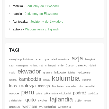
Monika
-
Jedziemy do Ekwadoru
natalia
-
Jedziemy do Ekwadoru
Agnieszka
-
Jedziemy do Ekwadoru
sztuka
-
Wspomnienia z Tajlandii
TAGI
azja
arequipa
ameryka południowa
atletico national
bangkok
cali
dziecko
cartagena
chiang mai
chiangrai
chile
Cusco
dzień
ekwador
Inkowie
jedzenie
matki
granica
ipiales
kolumbia
kambodża
juanita
kawa
kuchnia
malezja
laos
mango
Manizales
medellin
misti
mundial
peru
podróż
owoce
piura
piłka nożna w kolumbii
podróże
tajlandia
quito
skuter
z dzieckiem
trujillo
tulcan
wietnam
unesco
wolontariat
wycieczka