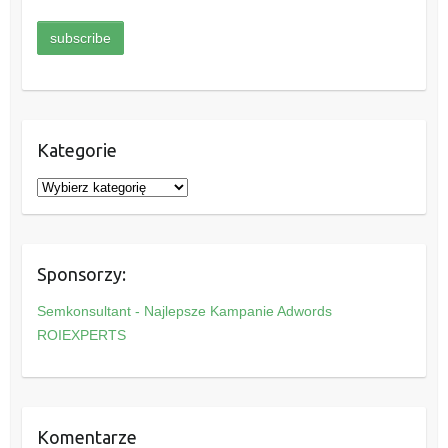
Kategorie
K
a
t
e
Sponsorzy:
g
o
Semkonsultant - Najlepsze Kampanie Adwords
r
ROIEXPERTS
i
e
Komentarze