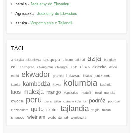
natalia
-
Jedziemy do Ekwadoru
Agnieszka
-
Jedziemy do Ekwadoru
sztuka
-
Wspomnienia z Tajlandii
TAGI
azja
arequipa
ameryka południowa
atletico national
bangkok
cali
dziecko
cartagena
chiang mai
chiangrai
chile
Cusco
dzień
ekwador
Inkowie
jedzenie
matki
granica
ipiales
kolumbia
kambodża
juanita
kawa
kuchnia
malezja
laos
mango
Manizales
medellin
misti
mundial
peru
podróż
owoce
piura
piłka nożna w kolumbii
podróże
tajlandia
quito
skuter
z dzieckiem
trujillo
tulcan
wietnam
unesco
wolontariat
wycieczka