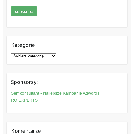
Kategorie
K
a
t
e
Sponsorzy:
g
o
Semkonsultant - Najlepsze Kampanie Adwords
r
ROIEXPERTS
i
e
Komentarze