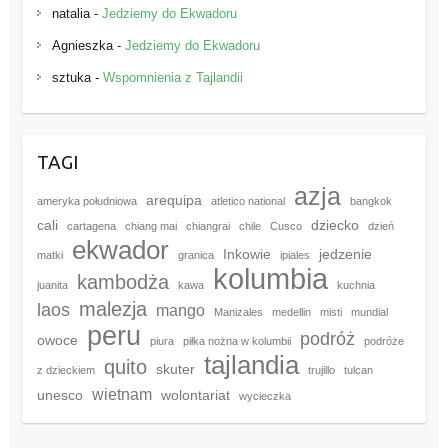
natalia
-
Jedziemy do Ekwadoru
Agnieszka
-
Jedziemy do Ekwadoru
sztuka
-
Wspomnienia z Tajlandii
TAGI
azja
arequipa
ameryka południowa
atletico national
bangkok
cali
dziecko
cartagena
chiang mai
chiangrai
chile
Cusco
dzień
ekwador
Inkowie
jedzenie
matki
granica
ipiales
kolumbia
kambodża
juanita
kawa
kuchnia
malezja
laos
mango
Manizales
medellin
misti
mundial
peru
podróż
owoce
piura
piłka nożna w kolumbii
podróże
tajlandia
quito
skuter
z dzieckiem
trujillo
tulcan
wietnam
unesco
wolontariat
wycieczka