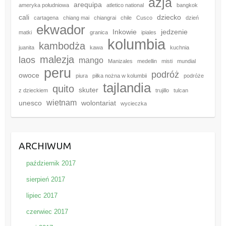
azja
arequipa
ameryka południowa
atletico national
bangkok
cali
dziecko
cartagena
chiang mai
chiangrai
chile
Cusco
dzień
ekwador
Inkowie
jedzenie
matki
granica
ipiales
kolumbia
kambodża
juanita
kawa
kuchnia
malezja
laos
mango
Manizales
medellin
misti
mundial
peru
podróż
owoce
piura
piłka nożna w kolumbii
podróże
tajlandia
quito
skuter
z dzieckiem
trujillo
tulcan
wietnam
unesco
wolontariat
wycieczka
ARCHIWUM
październik 2017
sierpień 2017
lipiec 2017
czerwiec 2017