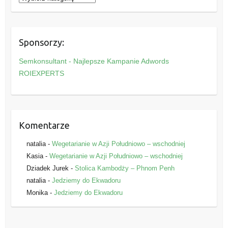
a
t
e
Sponsorzy:
g
o
Semkonsultant - Najlepsze Kampanie Adwords
r
ROIEXPERTS
i
e
Komentarze
natalia
-
Wegetarianie w Azji Południowo – wschodniej
Kasia
-
Wegetarianie w Azji Południowo – wschodniej
Dziadek Jurek
-
Stolica Kambodży – Phnom Penh
natalia
-
Jedziemy do Ekwadoru
Monika
-
Jedziemy do Ekwadoru