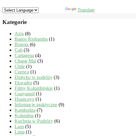
Powered by
Translate
Kategorie
Azja
(8)
Banos Riobamba
(1)
Bogota
(6)
Cali
(3)
Cartagena
(4)
Chang Mai
(3)
Chile
(1)
Cuenca
(1)
Dziecko w podróży
(3)
Ekwador
(5)
Filmy Kolumbijskie
(1)
Guayaquil
(1)
Huancayo
(1)
Informacje praktyczne
(9)
Kambodża
(7)
Kolumbia
(1)
Kuchnia w Podróży
(6)
Laos
(5)
Lima
(1)