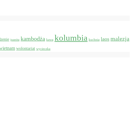
kolumbia
kambodża
malezja
laos
dzenie
juanita
kawa
kuchnia
wietnam
wolontariat
wycieczka