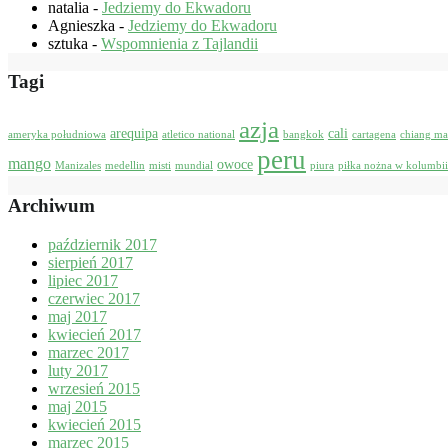
natalia
-
Jedziemy do Ekwadoru
Agnieszka
-
Jedziemy do Ekwadoru
sztuka
-
Wspomnienia z Tajlandii
Tagi
azja
arequipa
cali
ameryka południowa
atletico national
bangkok
cartagena
chiang ma
peru
mango
owoce
Manizales
medellin
misti
mundial
piura
piłka nożna w kolumbii
Archiwum
październik 2017
sierpień 2017
lipiec 2017
czerwiec 2017
maj 2017
kwiecień 2017
marzec 2017
luty 2017
wrzesień 2015
maj 2015
kwiecień 2015
marzec 2015