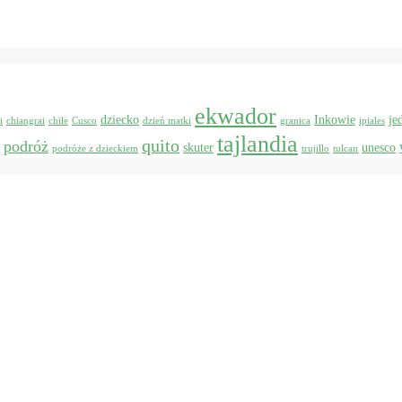
ekwador
dziecko
Inkowie
je
i
chiangrai
chile
Cusco
dzień matki
granica
ipiales
tajlandia
quito
podróż
skuter
unesco
podróże z dzieckiem
trujillo
tulcan