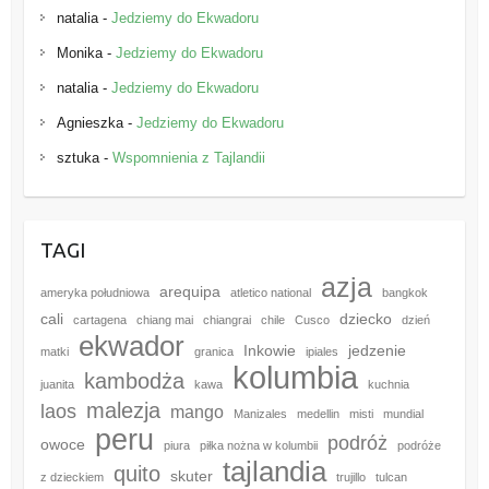
natalia
-
Jedziemy do Ekwadoru
Monika
-
Jedziemy do Ekwadoru
natalia
-
Jedziemy do Ekwadoru
Agnieszka
-
Jedziemy do Ekwadoru
sztuka
-
Wspomnienia z Tajlandii
TAGI
azja
arequipa
ameryka południowa
atletico national
bangkok
cali
dziecko
cartagena
chiang mai
chiangrai
chile
Cusco
dzień
ekwador
Inkowie
jedzenie
matki
granica
ipiales
kolumbia
kambodża
juanita
kawa
kuchnia
malezja
laos
mango
Manizales
medellin
misti
mundial
peru
podróż
owoce
piura
piłka nożna w kolumbii
podróże
tajlandia
quito
skuter
z dzieckiem
trujillo
tulcan