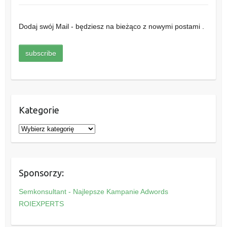
Dodaj swój Mail - będziesz na bieżąco z nowymi postami .
Kategorie
K
a
t
e
Sponsorzy:
g
o
Semkonsultant - Najlepsze Kampanie Adwords
r
ROIEXPERTS
i
e