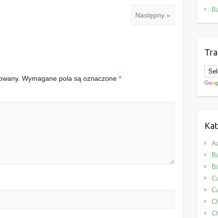
B
Następny »
Tra
kowany.
Wymagane pola są oznaczone
*
Kat
Az
B
B
Ca
Ca
C
Ch