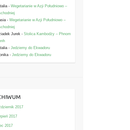
talia
-
Wegetarianie w Azji Południowo –
chodniej
asia
-
Wegetarianie w Azji Południowo –
chodniej
iadek Jurek
-
Stolica Kambodży – Phnom
enh
talia
-
Jedziemy do Ekwadoru
onika
-
Jedziemy do Ekwadoru
CHIWUM
ździernik 2017
rpień 2017
iec 2017