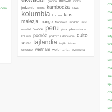
Inkowie
granica
ipiales
cz
kambodża
jedzenie
Phnom
juanita
kawa
kolumbia
ma
laos
kuchnia
kw
malezja
mango
Manizales
medellin
misti
peru
ma
owoce
mundial
piura
piłka nożna w
quito
podróż
lut
kolumbii
podróże z dzieckiem
tajlandia
skuter
trujillo
tulcan
wr
wietnam
unesco
wolontariat
wycieczka
ma
kw
ma
sie
lip
cz
ma
kw