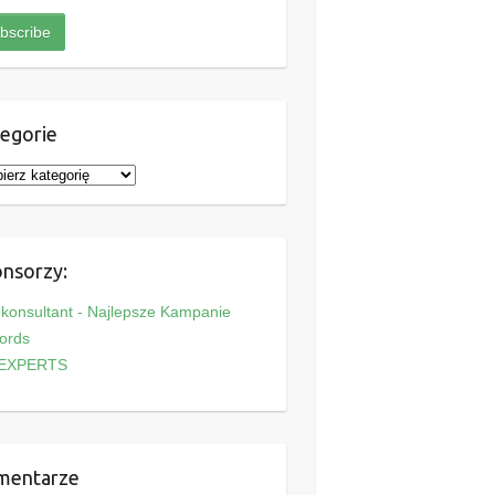
egorie
nsorzy:
onsultant - Najlepsze Kampanie
ords
EXPERTS
mentarze