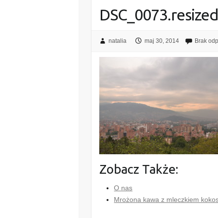
DSC_0073.resize
natalia
maj 30, 2014
Brak od
Zobacz Także:
O nas
Mrożona kawa z mleczkiem kok