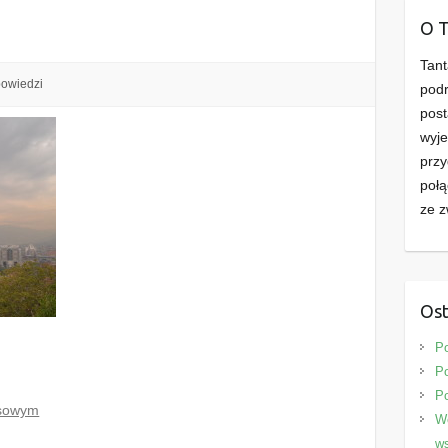
d
O 
Tant
powiedzi
podr
post
wyje
przy
połą
ze z
Ost
P
Po
P
osowym
We
ws