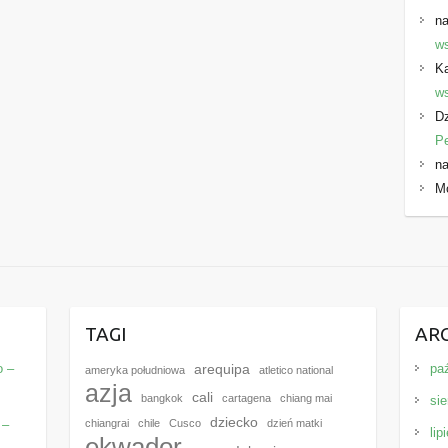
na
ws
K
ws
Dz
P
na
M
E
TAGI
AR
o –
pa
arequipa
ameryka południowa
atletico national
azja
cali
bangkok
cartagena
chiang mai
sie
dziecko
 –
chiangrai
chile
Cusco
dzień matki
lip
ekwador