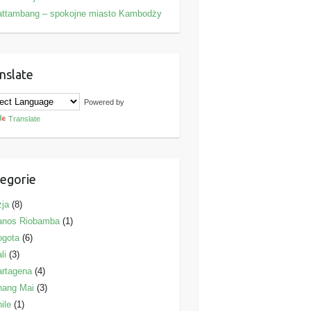
attambang – spokojne miasto Kambodży
nslate
Powered by
Translate
egorie
ja
(8)
anos Riobamba
(1)
ogota
(6)
li
(3)
rtagena
(4)
hang Mai
(3)
ile
(1)