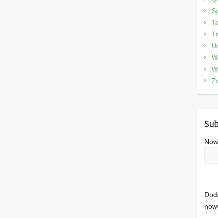
Sp
Ta
Tr
Un
W
W
Zd
Sub
Nowe
Doda
nowy