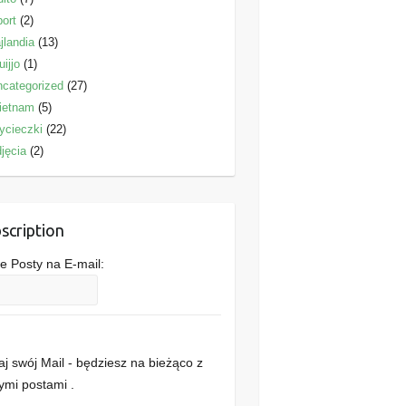
ort
(2)
jlandia
(13)
uijjo
(1)
categorized
(27)
ietnam
(5)
ycieczki
(22)
jęcia
(2)
scription
 Posty na E-mail:
j swój Mail - będziesz na bieżąco z
mi postami .