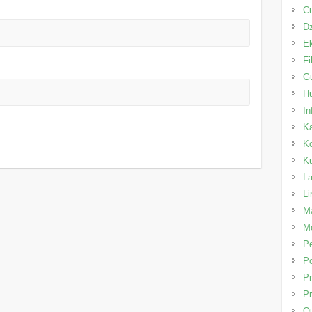
C
Dz
E
Fi
Gu
H
In
K
K
K
L
L
Ma
Me
P
Po
Pr
Pr
Qu