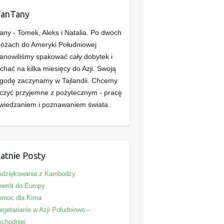
TanTany
any - Tomek, Aleks i Natalia. Po dwóch
óżach do Ameryki Południowej
anowiliśmy spakować cały dobytek i
chać na kilka miesięcy do Azji. Swoją
godę zaczynamy w Tajlandii. Chcemy
czyć przyjemne z pożytecznym - pracę
wiedzaniem i poznawaniem świata.
atnie Posty
odziękowania z Kambodży
wrót do Europy
omoc dla Kima
getarianie w Azji Południowo –
chodniej