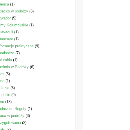
uenca
(1)
iecko w podróży
(3)
kwador
(5)
lmy Kolumbijskie
(1)
ayaquil
(1)
uancayo
(1)
formacje praktyczne
(9)
ambodża
(7)
olumbia
(1)
uchnia w Podróży
(6)
aos
(5)
ima
(1)
lezja
(6)
dellin
(9)
eru
(13)
dróż do Bogoty
(1)
aca w podróży
(3)
zygotowania
(2)
ito
(7)