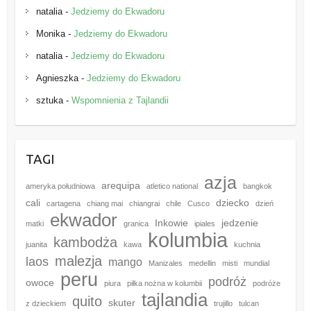
natalia
-
Jedziemy do Ekwadoru
Monika
-
Jedziemy do Ekwadoru
natalia
-
Jedziemy do Ekwadoru
Agnieszka
-
Jedziemy do Ekwadoru
sztuka
-
Wspomnienia z Tajlandii
TAGI
azja
arequipa
ameryka południowa
atletico national
bangkok
cali
dziecko
cartagena
chiang mai
chiangrai
chile
Cusco
dzień
ekwador
Inkowie
jedzenie
matki
granica
ipiales
kolumbia
kambodża
juanita
kawa
kuchnia
malezja
laos
mango
Manizales
medellin
misti
mundial
peru
podróż
owoce
piura
piłka nożna w kolumbii
podróże
tajlandia
quito
skuter
z dzieckiem
trujillo
tulcan