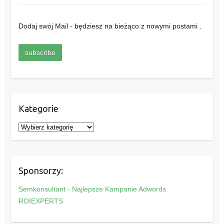
Dodaj swój Mail - będziesz na bieżąco z nowymi postami .
Kategorie
K
a
t
e
Sponsorzy:
g
o
Semkonsultant - Najlepsze Kampanie Adwords
r
ROIEXPERTS
i
e