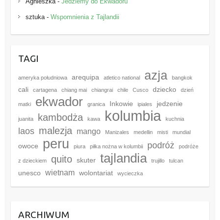
Agnieszka
-
Jedziemy do Ekwadoru
sztuka
-
Wspomnienia z Tajlandii
TAGI
azja
arequipa
ameryka południowa
atletico national
bangkok
cali
dziecko
cartagena
chiang mai
chiangrai
chile
Cusco
dzień
ekwador
Inkowie
jedzenie
matki
granica
ipiales
kolumbia
kambodża
juanita
kawa
kuchnia
malezja
laos
mango
Manizales
medellin
misti
mundial
peru
podróż
owoce
piura
piłka nożna w kolumbii
podróże
tajlandia
quito
skuter
z dzieckiem
trujillo
tulcan
wietnam
unesco
wolontariat
wycieczka
ARCHIWUM