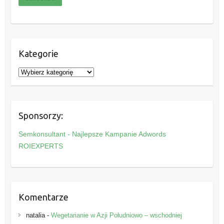
Kategorie
K
a
t
e
Sponsorzy:
g
o
Semkonsultant - Najlepsze Kampanie Adwords
r
ROIEXPERTS
i
e
Komentarze
natalia
-
Wegetarianie w Azji Południowo – wschodniej