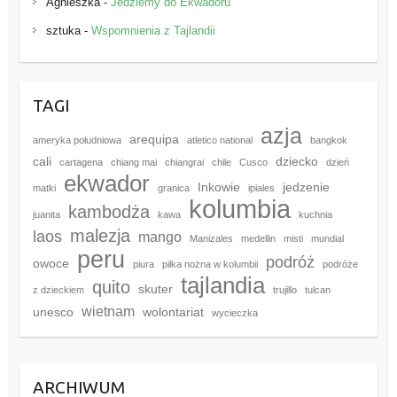
Agnieszka
-
Jedziemy do Ekwadoru
sztuka
-
Wspomnienia z Tajlandii
TAGI
azja
arequipa
ameryka południowa
atletico national
bangkok
cali
dziecko
cartagena
chiang mai
chiangrai
chile
Cusco
dzień
ekwador
Inkowie
jedzenie
matki
granica
ipiales
kolumbia
kambodża
juanita
kawa
kuchnia
malezja
laos
mango
Manizales
medellin
misti
mundial
peru
podróż
owoce
piura
piłka nożna w kolumbii
podróże
tajlandia
quito
skuter
z dzieckiem
trujillo
tulcan
wietnam
unesco
wolontariat
wycieczka
ARCHIWUM