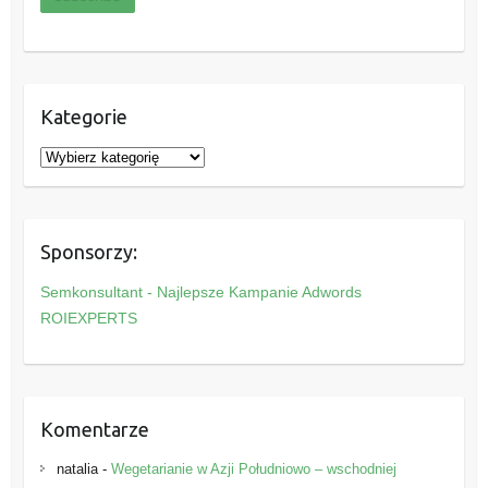
Kategorie
K
a
t
e
Sponsorzy:
g
o
Semkonsultant - Najlepsze Kampanie Adwords
r
ROIEXPERTS
i
e
Komentarze
natalia
-
Wegetarianie w Azji Południowo – wschodniej