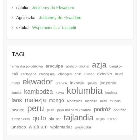
natalia
-
Jedziemy do Ekwadoru
Agnieszka
-
Jedziemy do Ekwadoru
sztuka
-
Wspomnienia z Tajlandii
TAGI
azja
arequipa
ameryka południowa
atletico national
bangkok
cali
dziecko
cartagena
chiang mai
chiangrai
chile
Cusco
dzień
ekwador
Inkowie
jedzenie
matki
granica
ipiales
kolumbia
kambodża
juanita
kawa
kuchnia
malezja
laos
mango
Manizales
medellin
misti
mundial
peru
podróż
owoce
piura
piłka nożna w kolumbii
podróże
tajlandia
quito
skuter
z dzieckiem
trujillo
tulcan
wietnam
unesco
wolontariat
wycieczka