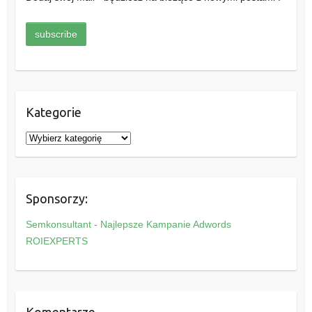
Kategorie
K
a
t
e
Sponsorzy:
g
o
Semkonsultant - Najlepsze Kampanie Adwords
r
ROIEXPERTS
i
e