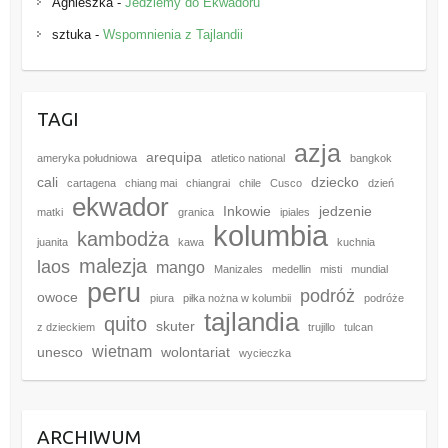
Agnieszka
-
Jedziemy do Ekwadoru
sztuka
-
Wspomnienia z Tajlandii
TAGI
azja
arequipa
ameryka południowa
atletico national
bangkok
cali
dziecko
cartagena
chiang mai
chiangrai
chile
Cusco
dzień
ekwador
Inkowie
jedzenie
matki
granica
ipiales
kolumbia
kambodża
juanita
kawa
kuchnia
malezja
laos
mango
Manizales
medellin
misti
mundial
peru
podróż
owoce
piura
piłka nożna w kolumbii
podróże
tajlandia
quito
skuter
z dzieckiem
trujillo
tulcan
wietnam
unesco
wolontariat
wycieczka
ARCHIWUM