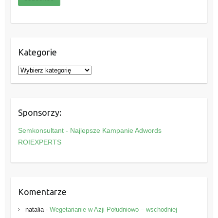
Kategorie
K
a
t
e
Sponsorzy:
g
o
Semkonsultant - Najlepsze Kampanie Adwords
r
ROIEXPERTS
i
e
Komentarze
natalia
-
Wegetarianie w Azji Południowo – wschodniej