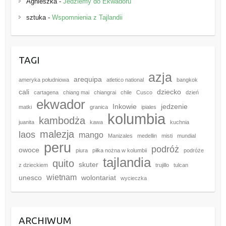
Agnieszka
-
Jedziemy do Ekwadoru
sztuka
-
Wspomnienia z Tajlandii
TAGI
azja
arequipa
ameryka południowa
atletico national
bangkok
cali
dziecko
cartagena
chiang mai
chiangrai
chile
Cusco
dzień
ekwador
Inkowie
jedzenie
matki
granica
ipiales
kolumbia
kambodża
juanita
kawa
kuchnia
malezja
laos
mango
Manizales
medellin
misti
mundial
peru
podróż
owoce
piura
piłka nożna w kolumbii
podróże
tajlandia
quito
skuter
z dzieckiem
trujillo
tulcan
wietnam
unesco
wolontariat
wycieczka
ARCHIWUM