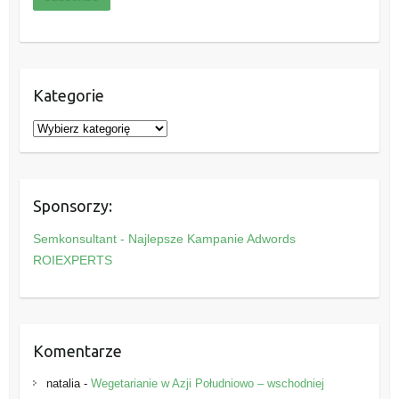
Kategorie
K
a
t
e
Sponsorzy:
g
o
Semkonsultant - Najlepsze Kampanie Adwords
r
ROIEXPERTS
i
e
Komentarze
natalia
-
Wegetarianie w Azji Południowo – wschodniej