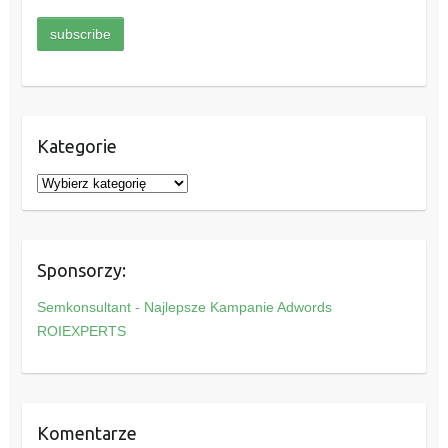
Kategorie
K
a
t
e
Sponsorzy:
g
o
Semkonsultant - Najlepsze Kampanie Adwords
r
ROIEXPERTS
i
e
Komentarze