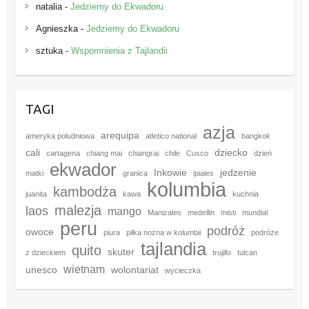
natalia
-
Jedziemy do Ekwadoru
Agnieszka
-
Jedziemy do Ekwadoru
sztuka
-
Wspomnienia z Tajlandii
TAGI
azja
arequipa
ameryka południowa
atletico national
bangkok
cali
dziecko
cartagena
chiang mai
chiangrai
chile
Cusco
dzień
ekwador
Inkowie
jedzenie
matki
granica
ipiales
kolumbia
kambodża
juanita
kawa
kuchnia
malezja
laos
mango
Manizales
medellin
misti
mundial
peru
podróż
owoce
piura
piłka nożna w kolumbii
podróże
tajlandia
quito
skuter
z dzieckiem
trujillo
tulcan
wietnam
unesco
wolontariat
wycieczka