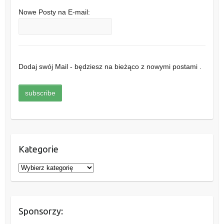
Nowe Posty na E-mail:
Dodaj swój Mail - będziesz na bieżąco z nowymi postami .
Kategorie
K
a
t
e
Sponsorzy:
g