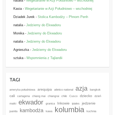
natalia
-
Wegetarianie w Azji Południowo – wschodniej
Kasia
-
Wegetarianie w Azji Południowo – wschodniej
Dziadek Jurek
-
Stolica Kambodży – Phnom Penh
natalia
-
Jedziemy do Ekwadoru
Monika
-
Jedziemy do Ekwadoru
natalia
-
Jedziemy do Ekwadoru
Agnieszka
-
Jedziemy do Ekwadoru
sztuka
-
Wspomnienia z Tajlandii
TAGI
azja
arequipa
ameryka południowa
atletico national
bangkok
cali
dziecko
cartagena
chiang mai
chiangrai
chile
Cusco
dzień
ekwador
Inkowie
jedzenie
matki
granica
ipiales
kolumbia
kambodża
juanita
kawa
kuchnia