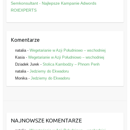
o
Semkonsultant - Najlepsze Kampanie Adwords
r
ROIEXPERTS
i
e
Komentarze
natalia
-
Wegetarianie w Azji Południowo – wschodniej
Kasia
-
Wegetarianie w Azji Południowo – wschodniej
Dziadek Jurek
-
Stolica Kambodży – Phnom Penh
natalia
-
Jedziemy do Ekwadoru
Monika
-
Jedziemy do Ekwadoru
NAJNOWSZE KOMENTARZE