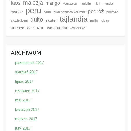
malezja
laos
mango
Manizales
medellin
misti
mundial
peru
podróż
owoce
piura
piłka nożna w kolumbii
podróże
tajlandia
quito
skuter
z dzieckiem
trujillo
tulcan
wietnam
unesco
wolontariat
wycieczka
ARCHIWUM
październik 2017
sierpień 2017
lipiec 2017
czerwiec 2017
maj 2017
kwiecień 2017
marzec 2017
luty 2017