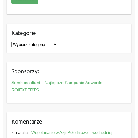
Kategorie
K
a
t
e
Sponsorzy:
g
o
Semkonsultant - Najlepsze Kampanie Adwords
r
ROIEXPERTS
i
e
Komentarze
natalia
-
Wegetarianie w Azji Południowo – wschodniej