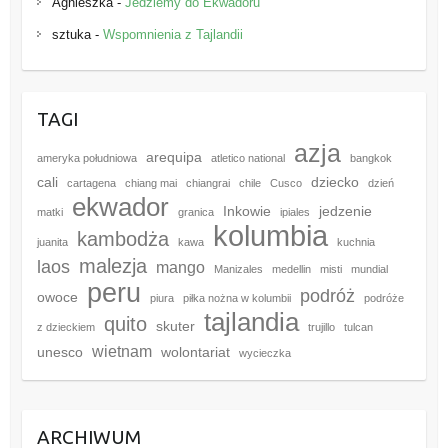
Agnieszka
-
Jedziemy do Ekwadoru
sztuka
-
Wspomnienia z Tajlandii
TAGI
azja
arequipa
ameryka południowa
atletico national
bangkok
cali
dziecko
cartagena
chiang mai
chiangrai
chile
Cusco
dzień
ekwador
Inkowie
jedzenie
matki
granica
ipiales
kolumbia
kambodża
juanita
kawa
kuchnia
malezja
laos
mango
Manizales
medellin
misti
mundial
peru
podróż
owoce
piura
piłka nożna w kolumbii
podróże
tajlandia
quito
skuter
z dzieckiem
trujillo
tulcan
wietnam
unesco
wolontariat
wycieczka
ARCHIWUM