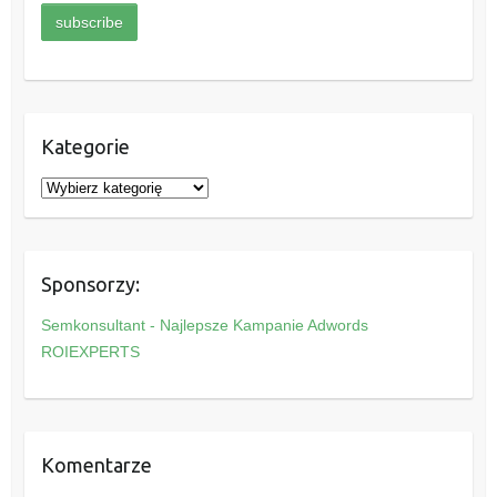
Kategorie
K
a
t
e
Sponsorzy:
g
o
Semkonsultant - Najlepsze Kampanie Adwords
r
ROIEXPERTS
i
e
Komentarze