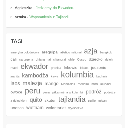
Agnieszka
-
Jedziemy do Ekwadoru
sztuka
-
Wspomnienia z Tajlandii
TAGI
azja
arequipa
ameryka południowa
atletico national
bangkok
cali
dziecko
cartagena
chiang mai
chiangrai
chile
Cusco
dzień
ekwador
Inkowie
jedzenie
matki
granica
ipiales
kolumbia
kambodża
juanita
kawa
kuchnia
malezja
laos
mango
Manizales
medellin
misti
mundial
peru
podróż
owoce
piura
piłka nożna w kolumbii
podróże
tajlandia
quito
skuter
z dzieckiem
trujillo
tulcan
wietnam
unesco
wolontariat
wycieczka