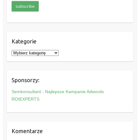
Kategorie
K
a
t
e
Sponsorzy:
g
o
Semkonsultant - Najlepsze Kampanie Adwords
r
ROIEXPERTS
i
e
Komentarze