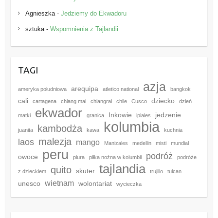
Agnieszka
-
Jedziemy do Ekwadoru
sztuka
-
Wspomnienia z Tajlandii
TAGI
azja
arequipa
ameryka południowa
atletico national
bangkok
cali
dziecko
cartagena
chiang mai
chiangrai
chile
Cusco
dzień
ekwador
Inkowie
jedzenie
matki
granica
ipiales
kolumbia
kambodża
juanita
kawa
kuchnia
malezja
laos
mango
Manizales
medellin
misti
mundial
peru
podróż
owoce
piura
piłka nożna w kolumbii
podróże
tajlandia
quito
skuter
z dzieckiem
trujillo
tulcan
wietnam
unesco
wolontariat
wycieczka