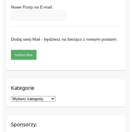
Nowe Posty na E-mail:
Dodaj swój Mail - będziesz na bieżąco z nowymi postami .
Kategorie
K
a
t
e
Sponsorzy:
g