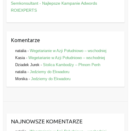
o
Semkonsultant - Najlepsze Kampanie Adwords
r
ROIEXPERTS
i
e
Komentarze
natalia
-
Wegetarianie w Azji Południowo – wschodniej
Kasia
-
Wegetarianie w Azji Południowo – wschodniej
Dziadek Jurek
-
Stolica Kambodży – Phnom Penh
natalia
-
Jedziemy do Ekwadoru
Monika
-
Jedziemy do Ekwadoru
NAJNOWSZE KOMENTARZE