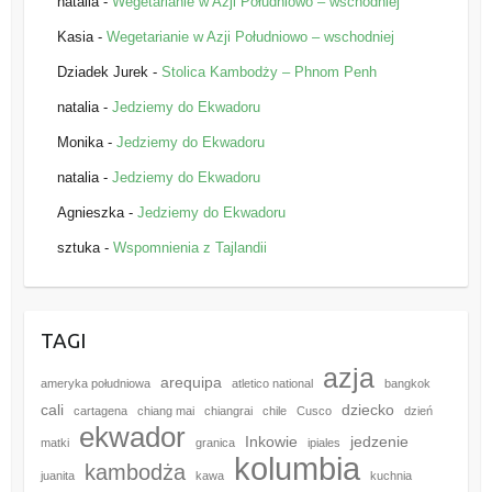
natalia
-
Wegetarianie w Azji Południowo – wschodniej
Kasia
-
Wegetarianie w Azji Południowo – wschodniej
Dziadek Jurek
-
Stolica Kambodży – Phnom Penh
natalia
-
Jedziemy do Ekwadoru
Monika
-
Jedziemy do Ekwadoru
natalia
-
Jedziemy do Ekwadoru
Agnieszka
-
Jedziemy do Ekwadoru
sztuka
-
Wspomnienia z Tajlandii
TAGI
azja
arequipa
ameryka południowa
atletico national
bangkok
cali
dziecko
cartagena
chiang mai
chiangrai
chile
Cusco
dzień
ekwador
Inkowie
jedzenie
matki
granica
ipiales
kolumbia
kambodża
juanita
kawa
kuchnia