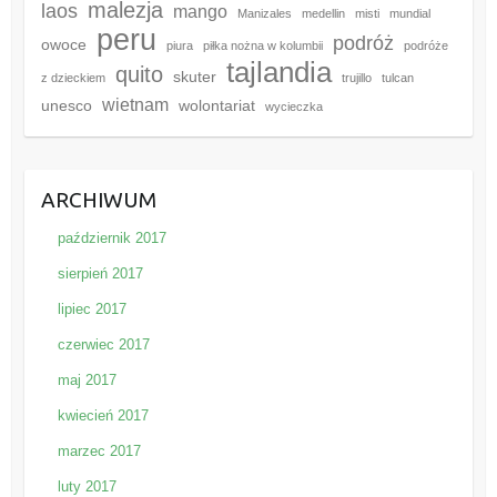
malezja
laos
mango
Manizales
medellin
misti
mundial
peru
podróż
owoce
piura
piłka nożna w kolumbii
podróże
tajlandia
quito
skuter
z dzieckiem
trujillo
tulcan
wietnam
unesco
wolontariat
wycieczka
ARCHIWUM
październik 2017
sierpień 2017
lipiec 2017
czerwiec 2017
maj 2017
kwiecień 2017
marzec 2017
luty 2017