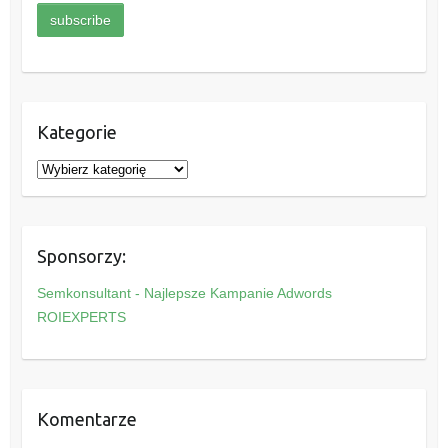
Kategorie
K
a
t
e
Sponsorzy:
g
o
Semkonsultant - Najlepsze Kampanie Adwords
r
ROIEXPERTS
i
e
Komentarze