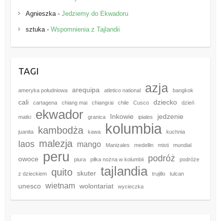
Agnieszka
-
Jedziemy do Ekwadoru
sztuka
-
Wspomnienia z Tajlandii
TAGI
azja
arequipa
ameryka południowa
atletico national
bangkok
cali
dziecko
cartagena
chiang mai
chiangrai
chile
Cusco
dzień
ekwador
Inkowie
jedzenie
matki
granica
ipiales
kolumbia
kambodża
juanita
kawa
kuchnia
malezja
laos
mango
Manizales
medellin
misti
mundial
peru
podróż
owoce
piura
piłka nożna w kolumbii
podróże
tajlandia
quito
skuter
z dzieckiem
trujillo
tulcan
wietnam
unesco
wolontariat
wycieczka