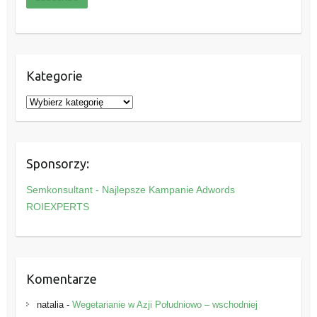
Kategorie
K
a
t
e
Sponsorzy:
g
o
Semkonsultant - Najlepsze Kampanie Adwords
r
ROIEXPERTS
i
e
Komentarze
natalia
-
Wegetarianie w Azji Południowo – wschodniej