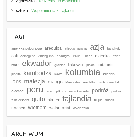
Agnieszka
-
Jedziemy do Ekwadoru
sztuka
-
Wspomnienia z Tajlandii
TAGI
azja
arequipa
ameryka południowa
atletico national
bangkok
cali
dziecko
cartagena
chiang mai
chiangrai
chile
Cusco
dzień
ekwador
Inkowie
jedzenie
matki
granica
ipiales
kolumbia
kambodża
juanita
kawa
kuchnia
malezja
laos
mango
Manizales
medellin
misti
mundial
peru
podróż
owoce
piura
piłka nożna w kolumbii
podróże
tajlandia
quito
skuter
z dzieckiem
trujillo
tulcan
wietnam
unesco
wolontariat
wycieczka
ARCHIWUM