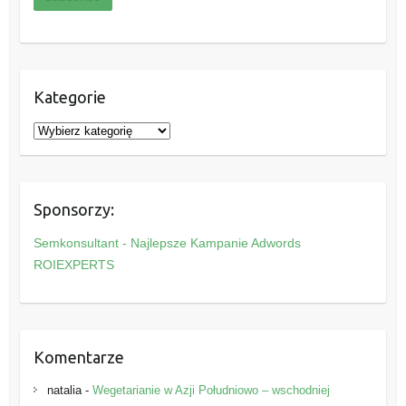
Kategorie
K
a
t
e
Sponsorzy:
g
o
Semkonsultant - Najlepsze Kampanie Adwords
r
ROIEXPERTS
i
e
Komentarze
natalia
-
Wegetarianie w Azji Południowo – wschodniej