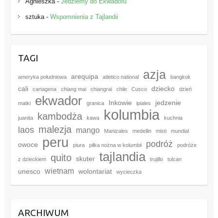
Agnieszka
-
Jedziemy do Ekwadoru
sztuka
-
Wspomnienia z Tajlandii
TAGI
azja
arequipa
ameryka południowa
atletico national
bangkok
cali
dziecko
cartagena
chiang mai
chiangrai
chile
Cusco
dzień
ekwador
Inkowie
jedzenie
matki
granica
ipiales
kolumbia
kambodża
juanita
kawa
kuchnia
malezja
laos
mango
Manizales
medellin
misti
mundial
peru
podróż
owoce
piura
piłka nożna w kolumbii
podróże
tajlandia
quito
skuter
z dzieckiem
trujillo
tulcan
wietnam
unesco
wolontariat
wycieczka
ARCHIWUM