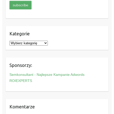
Kategorie
K
a
t
e
Sponsorzy:
g
o
Semkonsultant - Najlepsze Kampanie Adwords
r
ROIEXPERTS
i
e
Komentarze