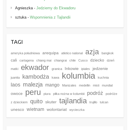
Agnieszka
-
Jedziemy do Ekwadoru
sztuka
-
Wspomnienia z Tajlandii
TAGI
azja
arequipa
ameryka południowa
atletico national
bangkok
cali
dziecko
cartagena
chiang mai
chiangrai
chile
Cusco
dzień
ekwador
Inkowie
jedzenie
matki
granica
ipiales
kolumbia
kambodża
juanita
kawa
kuchnia
malezja
laos
mango
Manizales
medellin
misti
mundial
peru
podróż
owoce
piura
piłka nożna w kolumbii
podróże
tajlandia
quito
skuter
z dzieckiem
trujillo
tulcan
wietnam
unesco
wolontariat
wycieczka