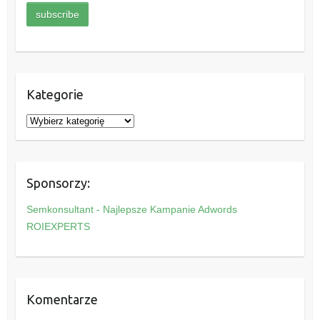
Kategorie
K
a
t
e
Sponsorzy:
g
o
Semkonsultant - Najlepsze Kampanie Adwords
r
ROIEXPERTS
i
e
Komentarze